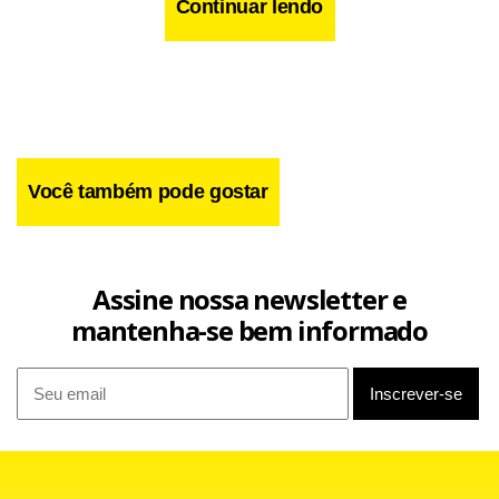
Continuar lendo
Você também pode gostar
Assine nossa newsletter e
mantenha-se bem informado
Em um dos cenários estudados pela presidente Dilma
Rousseff, as atribuições da CGU seriam transferidas para
outros ministérios, como o da Casa Civil e o da Justiça. Em
nota, os organizadores do ato afirmaram que causa