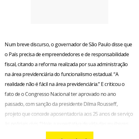
Num breve discurso, o governador de São Paulo disse que
o País precisa de empreendedores e de responsabilidade
fiscal, citando a reforma realizada por sua administração
na área previdenciária do funcionalismo estadual. “A
realidade não é fácil na área previdenciária.” E criticou o
fato de o Congresso Nacional ter aprovado no ano
passado, com sanção da presidente Dilma Rousseff,
projeto que concede aposentadoria aos 25 anos de serviço
às policiais civis. “Hoje a expectativa de vida das mulheres
no Estado de São Paulo chega a 80 anos”, lembrou,