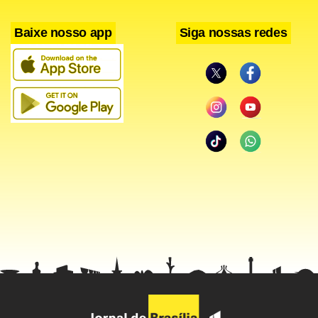
capacidade para estar dentro da política. A mulher precisa
Baixe nosso app
Siga nossas redes
querer sair um pouco dessa rotina para a qual ela foi
criada, afinal somos geradoras de vida, temos a missão de
gerar filhos, algo dado somente a nós. Os filhos se
amamentam em nós, do nosso corpo. Mas a mulher
também precisa sair do casulo e abraçar as causas sociais.