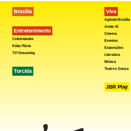
estadual no
Youssef, Ra
Brasília
Viva
Agenda Brasília
pagamentos 
Anote Aí
e o govern
Entretenimento
Cinema
Celebridades
Eventos
Kátia Flávia
Exposições
TV/ Streaming
Literatura
Música
Teatro e Dança
Torcida
JBR Play