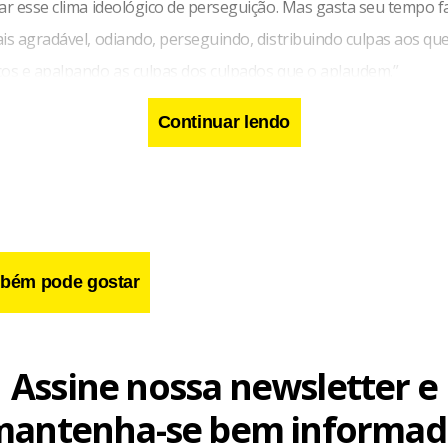
iar esse clima ideológico de perseguição. Mas gasta seu tempo 
is agradável, odiando, perseguindo, distribuindo culpas aos qu
cos e apalpando as culpas dos culpados que o aplaudem.”
Continuar lendo
bém pode gostar
Assine nossa newsletter e
mantenha-se bem informad