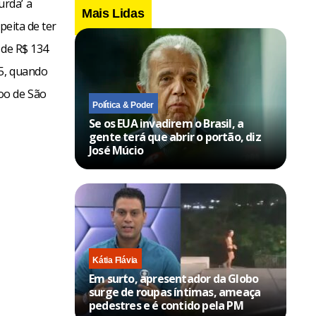
rda’ a
Mais Lidas
peita de ter
 de R$ 134
25, quando
oo de São
Política & Poder
Se os EUA invadirem o Brasil, a
gente terá que abrir o portão, diz
José Múcio
Kátia Flávia
Em surto, apresentador da Globo
surge de roupas íntimas, ameaça
pedestres e é contido pela PM