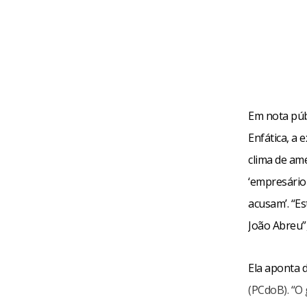
Em nota púb
Enfática, a 
clima de am
‘empresário 
acusam’. “Es
João Abreu”
Ela aponta 
(PCdoB). “O 