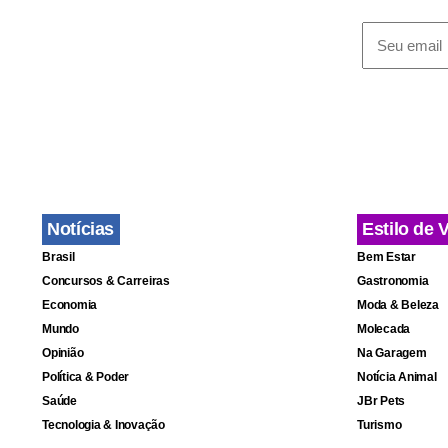
Roseana acr
perseguição
querem ‘ger
paralisação
Notícias
Estilo de 
O precatório
Brasil
Bem Estar
do Maranhão
Concursos & Carreiras
Gastronomia
instalou na 
Economia
Moda & Beleza
São Luís, s
Mundo
Molecada
Opinião
Na Garagem
Política & Poder
Notícia Animal
As investiga
Saúde
JBr Pets
mas a defes
Tecnologia & Inovação
Turismo