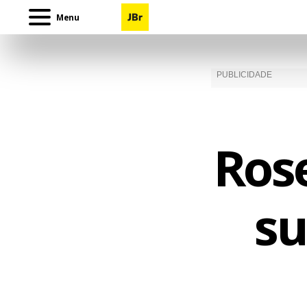
Menu
Ros
su