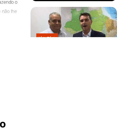
fazendo o
e não lhe
Kátia Flávia
Escolhido por Flávio para vice é
acusado de estuprar e engravidar
criança de 13 anos
o