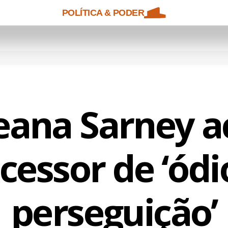
POLÍTICA & PODER
eana Sarney a
cessor de ‘ódi
perseguição’