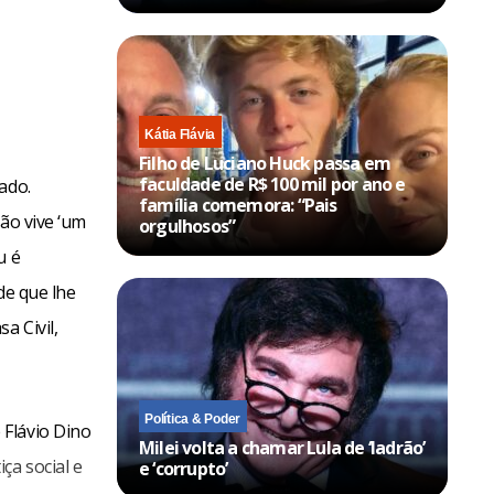
Kátia Flávia
Filho de Luciano Huck passa em
faculdade de R$ 100 mil por ano e
ado.
família comemora: “Pais
ão vive ‘um
orgulhosos”
u é
de que lhe
a Civil,
Política & Poder
 Flávio Dino
Milei volta a chamar Lula de ‘ladrão’
ça social e
e ‘corrupto’