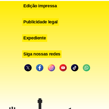
iro Alberto
Edição impressa
erar os
tre Youssef
Publicidade legal
Expediente
Siga nossas redes