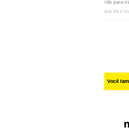
não para cr
que lhe é ma
são simpáti
Você tam