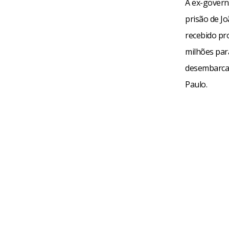
A ex-govern
prisão de Jo
recebido pro
milhões par
desembarcav
Paulo.