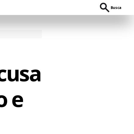
Busca
cusa
o e