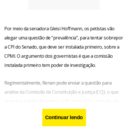
Por meio da senadora Gleisi Hoffmann, os petistas vão
alegar uma questão de “prevalência”, para tentar sobrepor
a CPI do Senado, que deve ser instalada primeiro, sobre a
CPMI. O argumento dos governistas é que a comissão
instalada primeiro tem poder de investigação.
Regimentalmente, Renan pode enviar a questão para
análise da Comissão de Constituição e Justiça (CCJ), o que
atrasaria a definição sobre a CPI mista. Hoje, contudo, ele
indicou que não vai se valer da manobra. “Ninguém está
Continuar lendo
pensando em ganhar mais tempo ou perder tempo. O