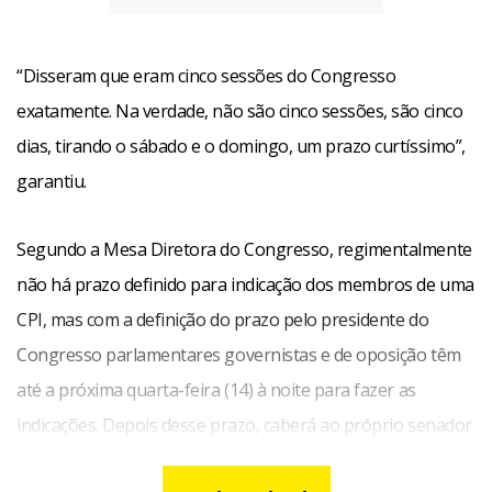
“Disseram que eram cinco sessões do Congresso
exatamente. Na verdade, não são cinco sessões, são cinco
dias, tirando o sábado e o domingo, um prazo curtíssimo”,
garantiu.
Segundo a Mesa Diretora do Congresso, regimentalmente
não há prazo definido para indicação dos membros de uma
CPI, mas com a definição do prazo pelo presidente do
Congresso parlamentares governistas e de oposição têm
até a próxima quarta-feira (14) à noite para fazer as
indicações. Depois desse prazo, caberá ao próprio senador
designar os nomes que vão preencher as vagas restantes.