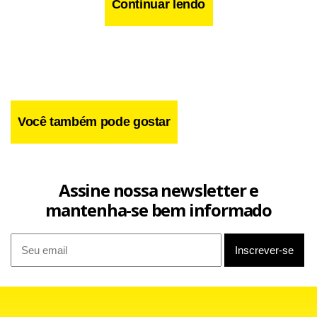
Continuar lendo
Você também pode gostar
Assine nossa newsletter e
mantenha-se bem informado
O PDV, no entanto, terá 11 etapas e o objetivo da Volks é
cortar 3.600 postos até 2008. Trabalham na unidade 12 mil
pessoas, das quais 8 mil na produção.
Para Dubois, a fábrica Anchieta, primeira da Volks no