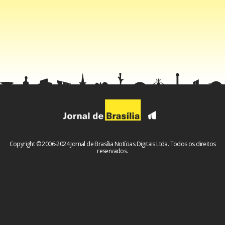
Brasil
A Rede Governança Brasil é um fórum colaborativo e
qualificado tecnicamente composto por servidores
públicos, professores e especialistas que trabalham de
forma conjunta para disseminar as boas práticas de
Governança no Setor Público brasileiro e busca consolidar
a eficácia na entrega de resultados do serviço público para
a sociedade.
Copyright © 2006-2024 Jornal de Brasília Notícias Digitais Ltda. Todos os direitos
reservados.
Serviço: