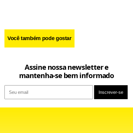
Você também pode gostar
Assine nossa newsletter e
mantenha-se bem informado
O engenheiro agrônomo e ex-presidente da Câmara de
Vereadores de Canudos (BA) Carlos Antônio Carneiro
Sampaio,
47 anos,
foi morto com vários tiros,
no rx
this site
na manhã de hoje ao deixar a filha de 17 anos no
medical