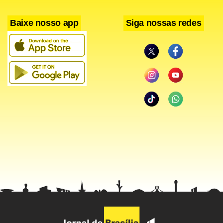
colégio em Maceió.
Baixe nosso app
Siga nossas redes
Sampaio foi assassinado à queima-roupa dentro do carro,
um Celta preto, por dois homens que se aproximaram em
um Astra preto e fugiram. De acordo com testemunhas, a
filha da vítima ouviu os disparos e ainda tentou se
aproximar do pai, mas foi contida por funcionários da
escola.
Filiado ao Partido Social Liberal (PSL), Sampaio comandou a
Câmara Municipal de Canudos entre 2003 e 2004. Ele
morava em Aracaju, onde trabalhava para Departamento
Nacional de Obras Contra as Secas (Dnocs), e vinha a
Maceió nos finais de semana para visitar os filhos.