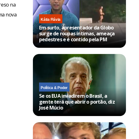
reso na
uma nova
Kátia Flávia
Em surto, apresentador da Globo
surge de roupas íntimas, ameaça
pedestres e é contido pela PM
Política & Poder
Se os EUA invadirem o Brasil, a
gente terá que abrir o portão, diz
José Múcio