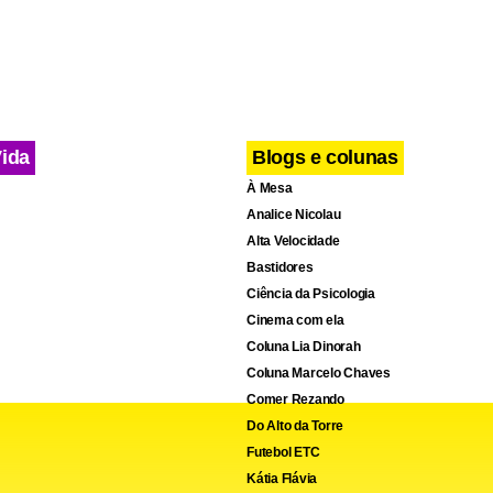
cebook
WhatsApp
LinkedIn
Twitter
X
Telegram
Share
Vida
Blogs e colunas
À Mesa
Analice Nicolau
Alta Velocidade
Bastidores
Ciência da Psicologia
Cinema com ela
Coluna Lia Dinorah
Coluna Marcelo Chaves
Comer Rezando
Do Alto da Torre
Futebol ETC
Kátia Flávia