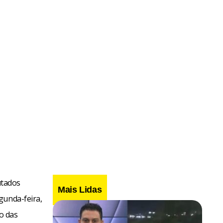
utados
Mais Lidas
gunda-feira,
o das