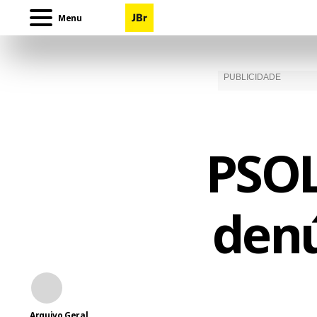
Menu
PSOL
denú
Arquivo Geral