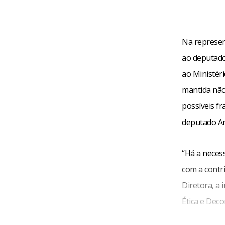
Na represen
ao deputado
ao Ministér
mantida não
possíveis fr
deputado An
“Há a neces
com a contri
Diretora, a
Ética e Deco