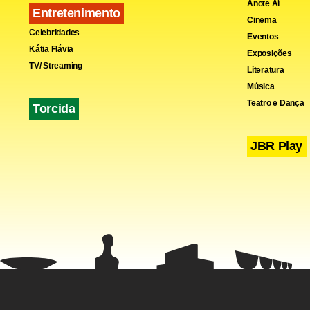
Anote Aí
Entretenimento
Cinema
Celebridades
Eventos
Kátia Flávia
Exposições
TV/ Streaming
Literatura
Música
Teatro e Dança
Torcida
JBR Play