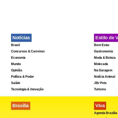
Fa
Notícias
Estilo de 
Brasil
Bem Estar
Concursos & Carreiras
Gastronomia
Economia
Moda & Beleza
Mundo
Molecada
Opinião
Na Garagem
Política & Poder
Notícia Animal
Saúde
JBr Pets
Tecnologia & Inovação
Turismo
Brasília
Viva
Agenda Brasília