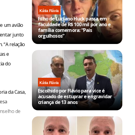
Kátia Flávia
Filho de Luciano Huck passa em
faculdade de R$ 100 mil por ano e
de um avião
família comemora: “Pais
entar junto
orgulhosos”
. “A relação
as e
ia do
Kátia Flávia
Escolhido por Flávio para vice é
ria da Casa,
acusado de estuprar e engravidar
Mesa
criança de 13 anos
onselho de