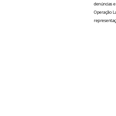
denúncias e
Operação Lav
representaçã