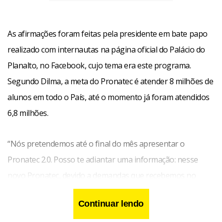
As afirmações foram feitas pela presidente em bate papo
realizado com internautas na página oficial do Palácio do
Planalto, no Facebook, cujo tema era este programa.
Segundo Dilma, a meta do Pronatec é atender 8 milhões de
alunos em todo o País, até o momento já foram atendidos
6,8 milhões.
“Nós pretendemos até o final do mês apresentar o
Pronatec 2.0. Posso te adiantar uma informação: nesse
novo Pronatec, devido a demandas que recebemos no
primeiro, iremos também incluir cursos para melhorar a
Continuar lendo
gestão de microempreendedores individuais e pequenos