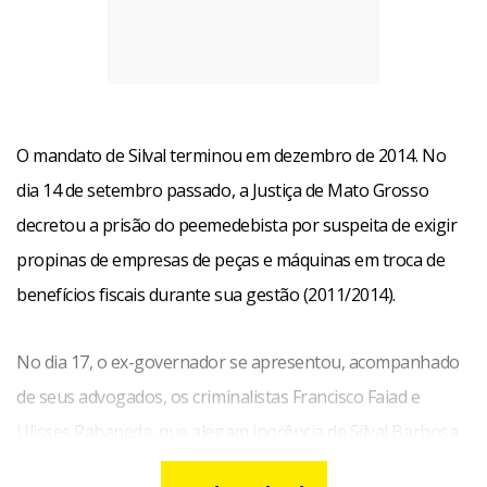
O mandato de Silval terminou em dezembro de 2014. No
dia 14 de setembro passado, a Justiça de Mato Grosso
decretou a prisão do peemedebista por suspeita de exigir
propinas de empresas de peças e máquinas em troca de
benefícios fiscais durante sua gestão (2011/2014).
No dia 17, o ex-governador se apresentou, acompanhado
de seus advogados, os criminalistas Francisco Faiad e
Ulisses Rabaneda, que alegam inocência de Silval Barbosa.
Para os advogados do peemedebista, ‘querem transformar