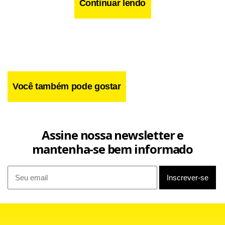
Continuar lendo
Mato Grosso em um Estado de justiceiros’.
Você também pode gostar
Assine nossa newsletter e
mantenha-se bem informado