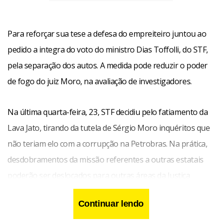
Para reforçar sua tese a defesa do empreiteiro juntou ao
pedido a integra do voto do ministro Dias Toffolli, do STF,
pela separação dos autos. A medida pode reduzir o poder
de fogo do juiz Moro, na avaliação de investigadores.
Na última quarta-feira, 23, STF decidiu pelo fatiamento da
Lava Jato, tirando da tutela de Sérgio Moro inquéritos que
não teriam elo com a corrupção na Petrobras. Na prática,
desdobramentos da missão referentes a outras estatais
poderão ser deslocados para outras áreas da Justiça
Federal, em outros Estados. O plenário do STF analisou o
Continuar lendo
envolvimento da senadora Gleisi Hoffmann (PT-PR) em