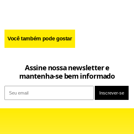
suspeita de fraude no Ministério do Planejamento e decidiu
que o caso deveria ser “apartado” das investigações da
Lava Jato, que tem raiz em esquema de propinas na
Petrobras .
Você também pode gostar
Assine nossa newsletter e
mantenha-se bem informado