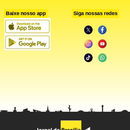
Baixe nosso app
Siga nossas redes
José Antunes Sobrinho é suspeito de ter pago propinas
em cima de contratos da Engevix com a Eletronuclear entre
2011 e 2013. Os valores teriam sido pagos para a Aratec,
empresa controlada pelo ex-presidente da Eletronuclear
Othon Luiz Pinheiro da Silva – preso na Operação
Radioatividade, desdobramento da Lava Jato.
O pedido da defesa de Antunes Sobrinho é subscrito pelo
criminalista Carlos Kauffmann. O argumento do advogado
do empreiteiro é de que a prisão preventiva, portanto,
deve ser decretada pela autoridade judiciária competente.