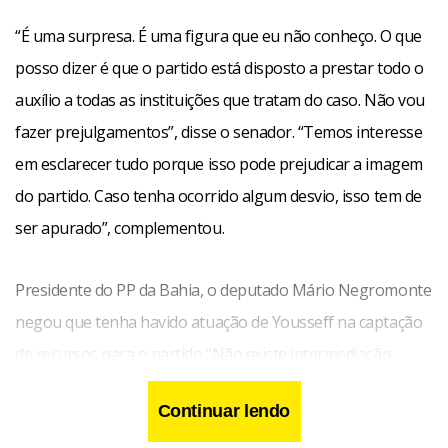
“É uma surpresa. É uma figura que eu não conheço. O que
posso dizer é que o partido está disposto a prestar todo o
auxílio a todas as instituições que tratam do caso. Não vou
fazer prejulgamentos”, disse o senador. “Temos interesse
em esclarecer tudo porque isso pode prejudicar a imagem
do partido. Caso tenha ocorrido algum desvio, isso tem de
ser apurado”, complementou.
Presidente do PP da Bahia, o deputado Mário Negromonte
negou que tenha havido atuação de Yousseff na captação
de recursos para o partido “Não existe intermediação
através do Alberto Yousseff. A intermediação foi com a
Continuar lendo
empresa. Sou pernambucano e conheço muita gente da