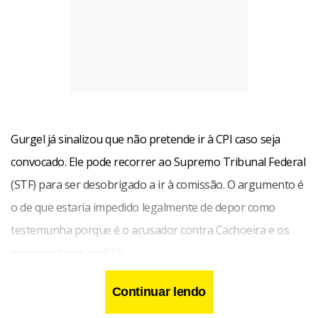
Gurgel já sinalizou que não pretende ir à CPI caso seja
convocado. Ele pode recorrer ao Supremo Tribunal Federal
(STF) para ser desobrigado a ir à comissão. O argumento é
o de que estaria impedido legalmente de depor como
testemunha porque é o acusador contra Cachoeira e os
parlamentares no STF.
Continuar lendo
Em outra frente de pressão a Gurgel, o senador Sérgio