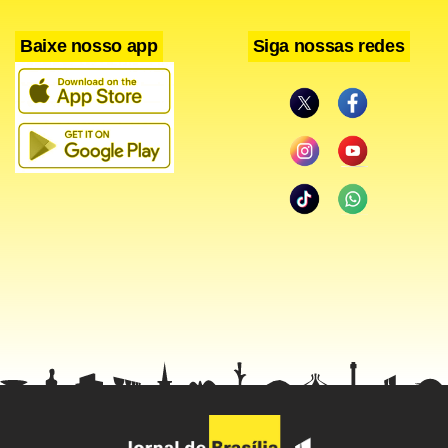
Baixe nosso app
Siga nossas redes
A quebra de sigilo valeria desde 21 de maio de 2009. Cláudia
disse a pessoas próximas que não levou adiante as
investigações porque não encontrou “elementos
concretos” para pedir abertura de inquérito contra os
parlamentares ao Supremo. Só não pediu o arquivamento
porque, segundo ela, a Polícia Federal lhe pediu para
segurar o caso.
Facebook
WhatsApp
LinkedIn
Twitter
X
Telegram
Share