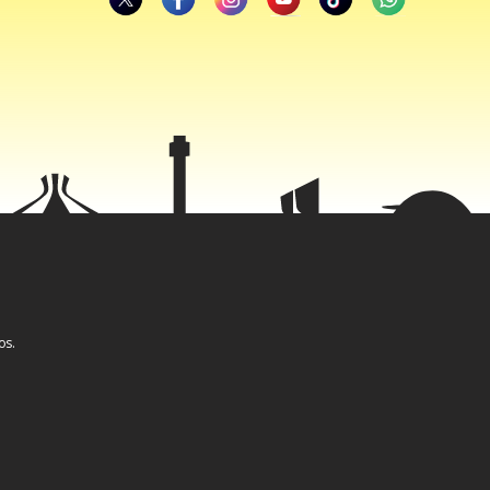
2014. Na
es (PDT),
datura de
cos eram
os.
eição sem o
eto, que