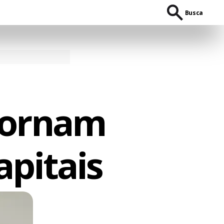
Busca
 tornam
apitais