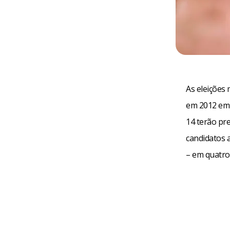
As eleições
em 2012 em m
14 terão pr
candidatos 
– em quatro 