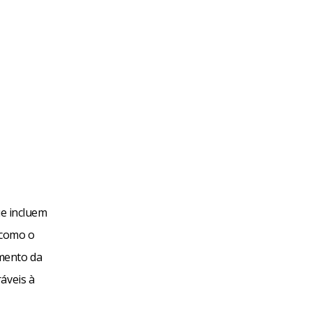
ue incluem
 como o
mento da
áveis à