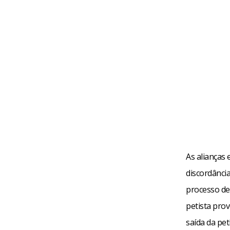
As alianças 
discordânci
processo de
petista pro
saída da pe