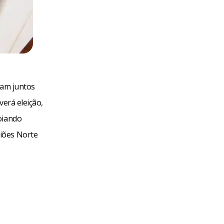
ram juntos
verá eleição,
oiando
iões Norte