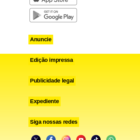
 atual
 vice,
da cidade na
Anuncie
Edição impressa
Publicidade legal
Expediente
Siga nossas redes