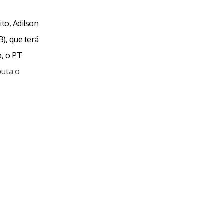
ito, Adilson
B), que terá
a, o PT
puta o