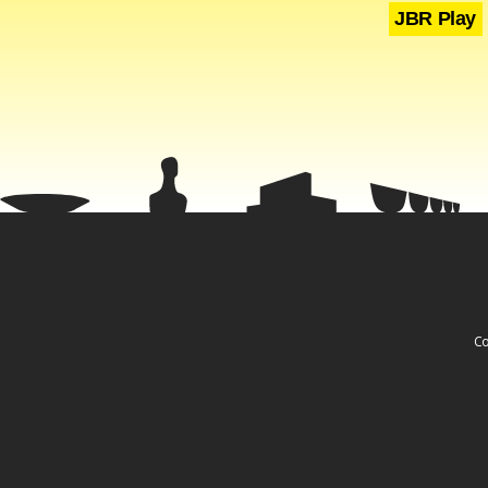
JBR Play
O rompiment
época,
Roberto Cláu
apoiou Cami
Eunício Oliv
aliados no E
Co
Em Salvador
apoio de sua
escolheu o 