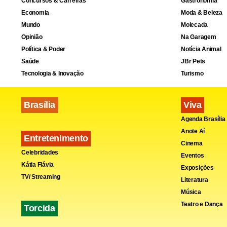
Concursos & Carreiras
Gastronomia
em 2012 vão 
Economia
Moda & Beleza
prefeito, Ro
Mundo
Molecada
Opinião
Na Garagem
Gaudêncio L
Política & Poder
Notícia Animal
chapa do de
Saúde
JBr Pets
Tecnologia & Inovação
Turismo
Brasília
Viva
Agenda Brasília
Anote Aí
Entretenimento
Cinema
Celebridades
Eventos
Kátia Flávia
Exposições
TV/ Streaming
Literatura
Música
Teatro e Dança
Torcida