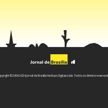
o entre prefeito e vice de Fortaleza aconteceu nas eleições de 
dio, que faz parte do grupo político dos irmãos Ciro e Cid Gom
lo Santana (PT) para governador do Estado, preterindo a candi
eira, líder do PMDB no Senado. Até então, os dois grupos políti
stado.
pyright © 2006-2024 Jornal de Brasília Notícias Digitais Ltda. Todos os direitos reservad
, o prefeito Antônio Carlos Magalhães Neto (DEM) disputa reel
 atual vice, Célia Sacramento (PPL). Ela foi preterida por ACM N
deputado estadual Bruno Reis (PMDB) como vice.