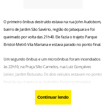
O primeiro ônibus destruído estava na rua John Audobom,
bairro de Jardim São Savério, região do Jabaquara e foi
queimado por volta das 21h40. Ele fazia o trajeto Parque
Bristol-Metrô Vila Mariana e estava parado no ponto final.
Um segundo ônibus e um microônibus foram incendiados
às 22h10, na Praça Sílio Carnelos, rua Luiz Gonçalves
Júnior, Jardim Botucatu. Os dois veículos estavam no ponto
final de seu trajeto e os incêndios foram controlados
rapidamente.
Continuar lendo