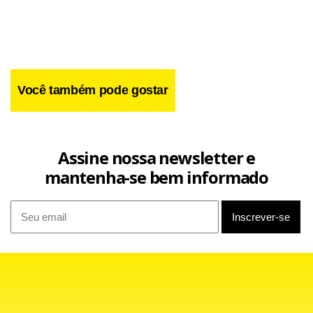
Você também pode gostar
Assine nossa newsletter e
mantenha-se bem informado
Logo depois, um Corsa da Polícia Militar foi alvo de tiros às
22h35, em frente à Estação Ipiranga. Os disparos teriam
vindo do alto do Viaduto Pacheco Alves. Os dois policiais