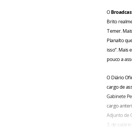
O
Broadca
Brito realm
Temer. Mais
Planalto qu
isso”. Mais
pouco a ass
O Diário Of
cargo de as
Gabinete Pe
cargo anter
Adjunto de 
3, de salário