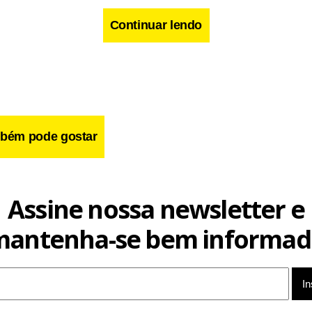
Continuar lendo
bém pode gostar
Assine nossa newsletter e
mantenha-se bem informad
eportagem de O Globo, Leandra disse que não é babá de Miche