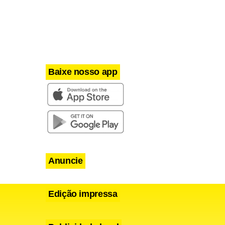
A
u em
4.
Baixe nosso app
Anuncie
Edição impressa