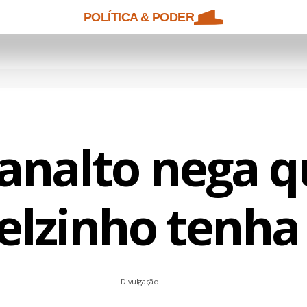
POLÍTICA & PODER
lanalto nega q
elzinho tenha
Divulgação