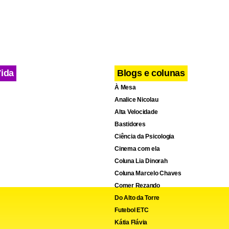
a exemplificado que tipo de trabalho desenvolveria no Planalto. 
conta ainda que Leandra dá expediente no Palácio do Jaburu o
família Temer e que recebe uma remuneração mensal de R$ 5.19
dao Conteudo
Vida
Blogs e colunas
À Mesa
Analice Nicolau
Alta Velocidade
Bastidores
Ciência da Psicologia
Cinema com ela
Coluna Lia Dinorah
Coluna Marcelo Chaves
Comer Rezando
Do Alto da Torre
Futebol ETC
Kátia Flávia