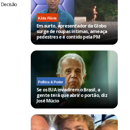
 Decisão
Kátia Flávia
Em surto, apresentador da Globo
surge de roupas íntimas, ameaça
pedestres e é contido pela PM
Política & Poder
Se os EUA invadirem o Brasil, a
gente terá que abrir o portão, diz
José Múcio