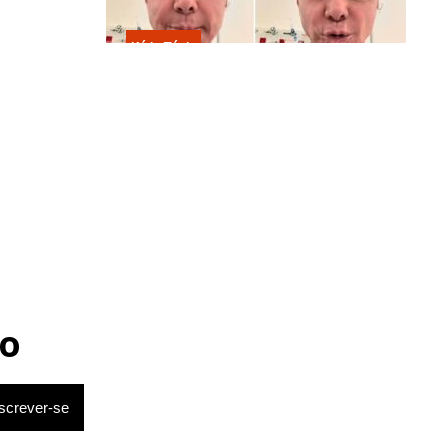
Kátia Flávia
Em tratamento contra câncer raro,
Netinho sofre queda no banheiro
após sessão de quimio
o
lzinho, mas