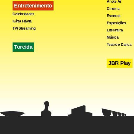
Anote Aí
Entretenimento
Cinema
Celebridades
Eventos
Kátia Flávia
Exposições
TV/ Streaming
Literatura
Fa
Música
Teatro e Dança
Torcida
JBR Play