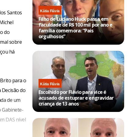
Kátia Flávia
dos Santos
Filho de Luciano Huck passa em
Michel
faculdade de R$ 100 mil por ano e
família comemora: “Pais
io do
orgulhosos”
rmal sobre
rçou há
Brito para o
Kátia Flávia
à Decisão do
Escolhido por Flávio para vice é
acusado de estuprar e engravidar
rada de um
criança de 13 anos
o Gabinete-
um DAS nível