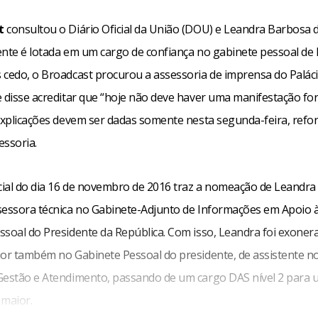
st
consultou o Diário Oficial da União (DOU) e Leandra Barbosa 
ente é lotada em um cargo de confiança no gabinete pessoal de 
 cedo, o Broadcast procurou a assessoria de imprensa do Palác
e disse acreditar que “hoje não deve haver uma manifestação fo
 explicações devem ser dadas somente nesta segunda-feira, refo
essoria.
icial do dia 16 de novembro de 2016 traz a nomeação de Leandra 
sessora técnica no Gabinete-Adjunto de Informações em Apoio 
ssoal do Presidente da República. Com isso, Leandra foi exone
ior também no Gabinete Pessoal do presidente, de assistente n
Gestão e Atendimento, passando de um cargo DAS nível 2 para 
 maior.