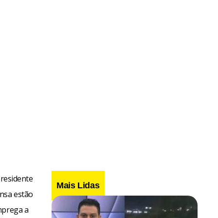
presidente
Mais Lidas
nsa estão
mprega a