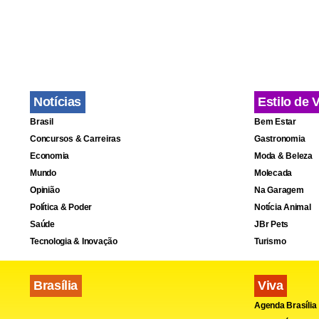
ela não teri
reportagem 
viagens da 
Fonte:
Esta
Notícias
Estilo de 
Brasil
Bem Estar
Concursos & Carreiras
Gastronomia
Economia
Moda & Beleza
Mundo
Molecada
Opinião
Na Garagem
Política & Poder
Notícia Animal
Saúde
JBr Pets
Tecnologia & Inovação
Turismo
Brasília
Viva
Agenda Brasília