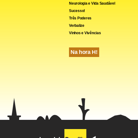
Neurologia e Vida Saudável
Sucesso!
Três Poderes
Verbalize
Vinhos e Vivências
cebook
WhatsApp
LinkedIn
Twitter
X
Telegram
Share
Na hora H!