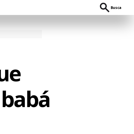
Busca
ue
 babá