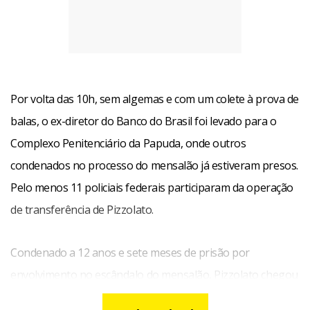
Por volta das 10h, sem algemas e com um colete à prova de
balas, o ex-diretor do Banco do Brasil foi levado para o
Complexo Penitenciário da Papuda, onde outros
condenados no processo do mensalão já estiveram presos.
Pelo menos 11 policiais federais participaram da operação
de transferência de Pizzolato.
Condenado a 12 anos e sete meses de prisão por
envolvimento no escândalo do mensalão, Pizzolato chegou
na manhã desta sexta-feira a Brasília, onde cumprirá pena.