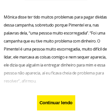
Mônica disse ter tido muitos problemas para pagar dívidas
dessa campanha, sobretudo porque Pimentel era, nas
palavras dela, “uma pessoa muito escorregadia”. “Foi uma
campanha que eu tive muito problema com dinheiro. O
Pimentel é uma pessoa muito escorregadia, muito difícil de
lidar, ele marcava as coisas comigo e nem sequer aparecia,
ele dizia que alguém ia entregar dinheiro para mim e essa
pessoa não aparecia, aí eu ficava cheia de problema para
resolver”, afirmou.
A empresária contou que o orçamento da campanha foi
Continuar lendo
fechado diretamente entre ela e Pimentel, no primeiro