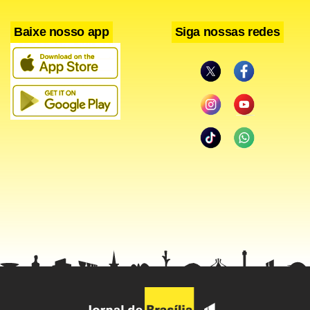
Baixe nosso app
Siga nossas redes
Segundo a delatora, esse primeiro encontro reuniu ela,
Pimentel, João Santana, Patrus Ananias, Marcos Coimbra
(do Vox Populi) e um assessor de Patrus que ela não
lembrava o nome. “Em um determinado momento,
Pimentel me chamou para uma sala do lado e conversamos
sobre o orçamento, era uma campanha bem pequena, ele
(Patrus) tinha dois a três minutos, o adversário (…) tinha
um tempo enorme, e nós um tempinho assim ridículo”.