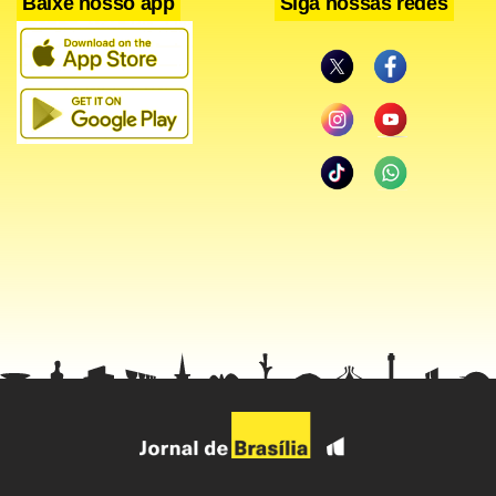
Baixe nosso app
Siga nossas redes
Pulverização
No passado, a política da pesca era uma atribuição do
Ministério da Agricultura. Quando o então presidente Luiz
Inácio Lula da Silva criou a Secretaria Especial, por uma
medida provisória, em 2003, o setor fazia parte da
estrutura do Instituto Brasileiro do Meio Ambiente e dos
Recursos Naturais Renováveis (Ibama). Até hoje, muitas
atribuições da Pesca são divididas com o órgão ambiental.
O setor reclama que o governo busca na derrubada do