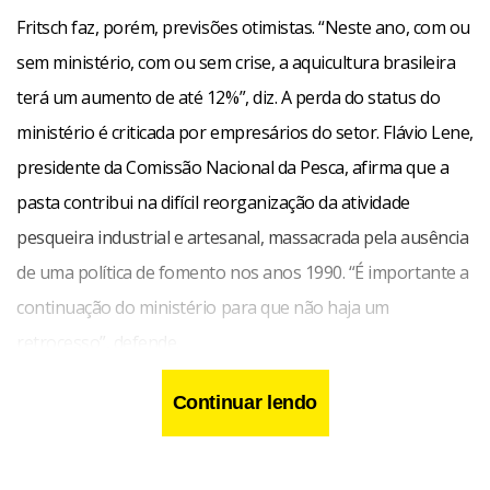
Fritsch faz, porém, previsões otimistas. “Neste ano, com ou
sem ministério, com ou sem crise, a aquicultura brasileira
terá um aumento de até 12%”, diz. A perda do status do
ministério é criticada por empresários do setor. Flávio Lene,
presidente da Comissão Nacional da Pesca, afirma que a
pasta contribui na difícil reorganização da atividade
pesqueira industrial e artesanal, massacrada pela ausência
de uma política de fomento nos anos 1990. “É importante a
continuação do ministério para que não haja um
retrocesso”, defende.
Continuar lendo
O setor teme que uma vez transferida para a estrutura do
Ministério da Agricultura, o órgão da Pesca fique
espremido pelo agronegócio. Lene vê com preocupação o