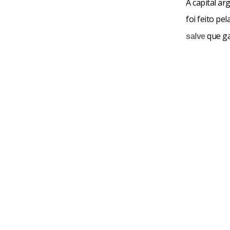
A capital ar
foi feito pe
que ga
salve