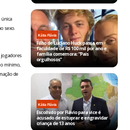
 única
mo sexo.
Kátia Flávia
Filho de Luciano Huck passa em
faculdade de R$ 100 mil por ano e
família comemora: “Pais
0 jogadores
orgulhosos”
no mínimo,
rmação de
Kátia Flávia
Escolhido por Flávio para vice é
acusado de estuprar e engravidar
criança de 13 anos