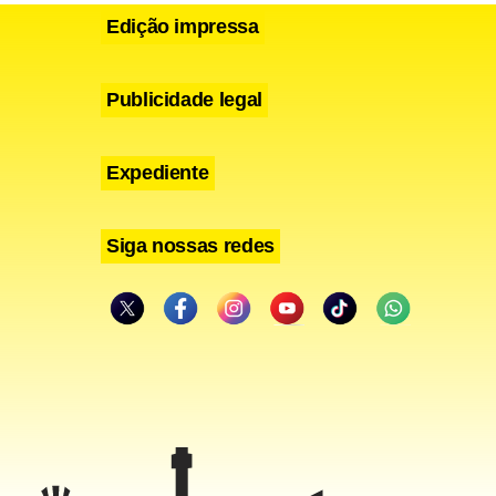
Edição impressa
Publicidade legal
Expediente
., 27 anos,
Siga nossas redes
casa por
ncia
na Quadra 3
S.O.S.
r a guarda.