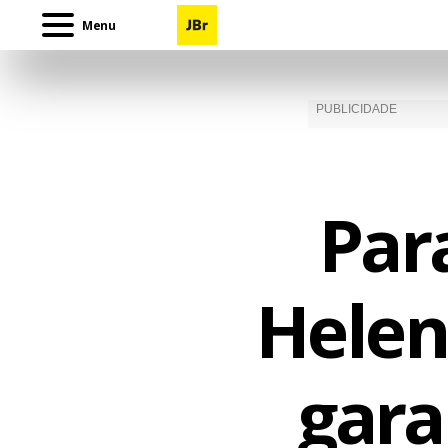
Menu
Par
Helena
gara