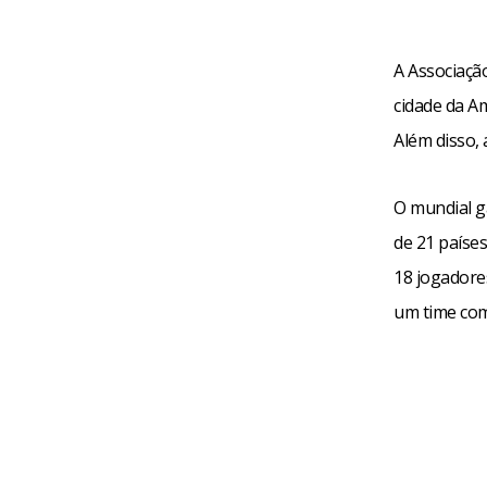
A Associação
cidade da A
Além disso,
O mundial g
de 21 paíse
18 jogadore
um time com