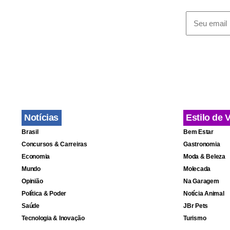
testemunhas,
mas foi cont
Filiado ao 
Canudos ent
Departament
de semana pa
Notícias
Estilo de 
Brasil
Bem Estar
Concursos & Carreiras
Gastronomia
Economia
Moda & Beleza
Mundo
Molecada
Opinião
Na Garagem
Política & Poder
Notícia Animal
Saúde
JBr Pets
Tecnologia & Inovação
Turismo