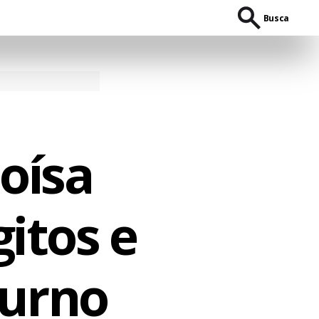
Busca
oísa
gitos e
turno