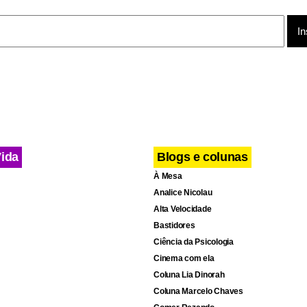
 a filha da vítima ouviu os disparos e ainda tentou se aproxima
ida por funcionários da escola.
Partido Social Liberal (PSL), Sampaio comandou a Câmara Municip
re 2003 e 2004. Ele morava em Aracaju, onde trabalhava para
o Nacional de Obras Contra as Secas (Dnocs), e vinha a Maceió
ra visitar os filhos.
Vida
Blogs e colunas
À Mesa
Analice Nicolau
Alta Velocidade
Bastidores
Ciência da Psicologia
Cinema com ela
Coluna Lia Dinorah
Coluna Marcelo Chaves