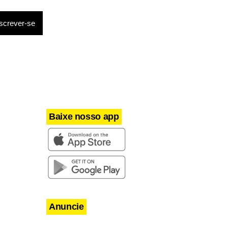
r do pai,
al de
 nos finais
Baixe nosso app
Anuncie