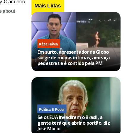
y. O anúncio
Mais Lidas
e about
Kátia Flávia
Em surto, apresentador da Globo
surge de roupas íntimas, ameaça
pedestres e é contido pela PM
Política & Poder
Se os EUA invadirem o Brasil, a
gente terá que abrir o portão, diz
José Múcio