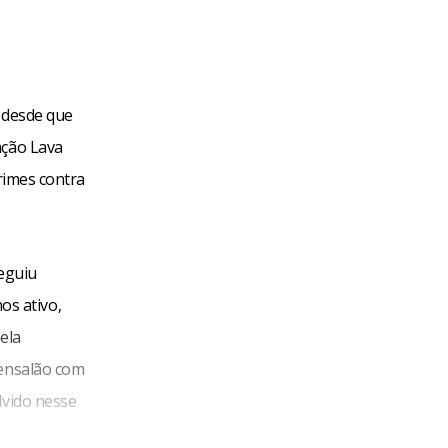
s desde que
ação Lava
crimes contra
seguiu
s ativo,
ela
mensalão com
lvido nesse