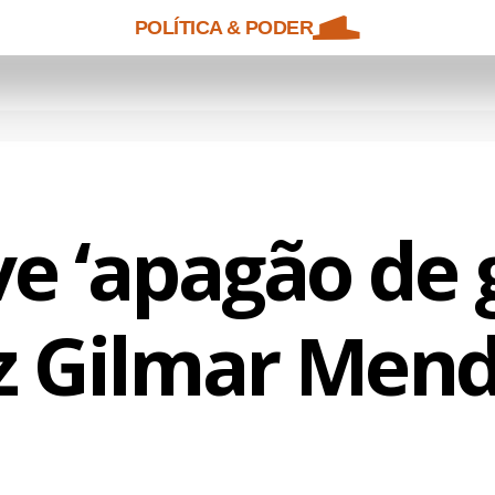
POLÍTICA & PODER
ve ‘apagão de 
z Gilmar Men