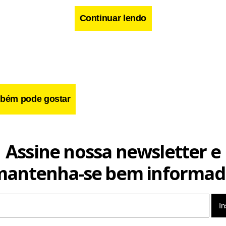
Continuar lendo
bém pode gostar
Assine nossa newsletter e
mantenha-se bem informad
 a onda de violência que se espalha pelo País, Gilmar Mendes a