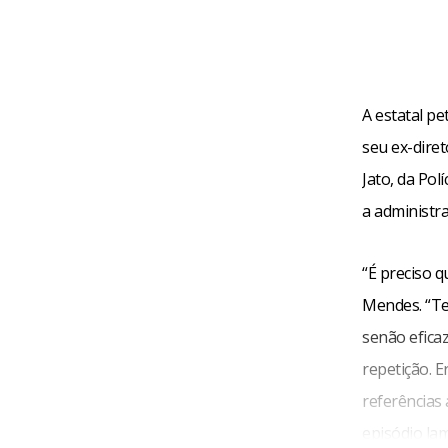
A estatal pe
seu ex-dire
Jato, da Pol
a administra
“É preciso q
Mendes. “Te
senão efica
repetição. 
referências
episódio lam