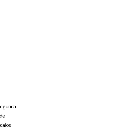
 segunda-
 de
ndalos