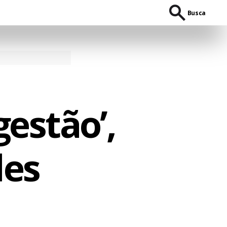
Busca
gestão’,
des