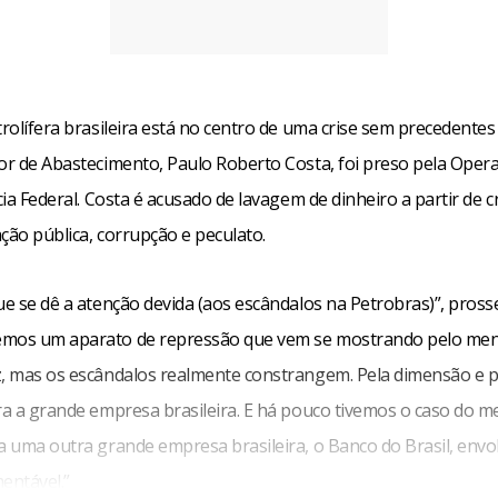
trolífera brasileira está no centro de uma crise sem precedente
tor de Abastecimento, Paulo Roberto Costa, foi preso pela Oper
ícia Federal. Costa é acusado de lavagem de dinheiro a partir de 
ção pública, corrupção e peculato.
ue se dê a atenção devida (aos escândalos na Petrobras)”, pros
mos um aparato de repressão que vem se mostrando pelo meno
z, mas os escândalos realmente constrangem. Pela dimensão e p
Era a grande empresa brasileira. E há pouco tivemos o caso do 
 a uma outra grande empresa brasileira, o Banco do Brasil, envo
entável.”