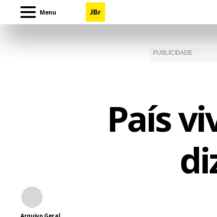
Menu
País vi
di
Arquivo Geral