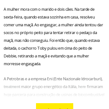
A mulher mora com o marido e dois cães. Na tarde de
sexta-feira, quando estava sozinha em casa, resolveu
comer uma maçã. Ao engasgar, a mulher ainda tentou dar
socos no próprio peito para tentar retirar o pedaço da
maçã, mas não conseguiu. Foi então que, quando estava
deitada, o cachorro Toby pulou em cima do peito de
Debbie, retirando a maçã e evitando que a mulher
morresse engasgada.
A Petrobras e a empresa Eni (Ente Nazionale Idrocarburi),
maior grupo energético da Itália,
firmaram
treatment
here
hoje parceria para construção de usinas de biocombustível
no Brasil e em países africanos,
como Angola e
malady