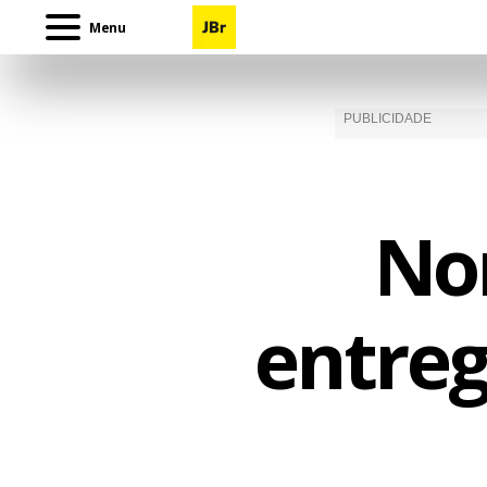
Menu
No
entreg