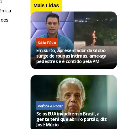
a
Mais Lidas
ômica
 dos
Kátia Flávia
Em surto, apresentador da Globo
surge de roupas íntimas, ameaça
pedestres e é contido pela PM
Política & Poder
Se os EUA invadirem o Brasil, a
gente terá que abrir o portão, diz
José Múcio