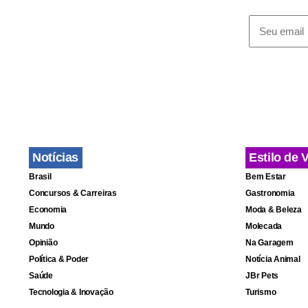
contratação
sob influênc
usinas de An
porcentagem
Vasconcellos
justamente 
dono da cor
Notícias
Estilo de 
cargo.
Brasil
Bem Estar
Concursos & Carreiras
Gastronomia
Pouco antes
Economia
Moda & Beleza
Marinho des
Mundo
Molecada
Opinião
Na Garagem
influência e
Política & Poder
Notícia Animal
suspeita sob
Saúde
JBr Pets
dentro do g
Tecnologia & Inovação
Turismo