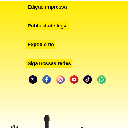
 governo,
Edição impressa
Publicidade legal
o cargo que
o partido,
Expediente
o assumiu
ar
Siga nossas redes
 da
to a
er um quadro
que já
o compatível