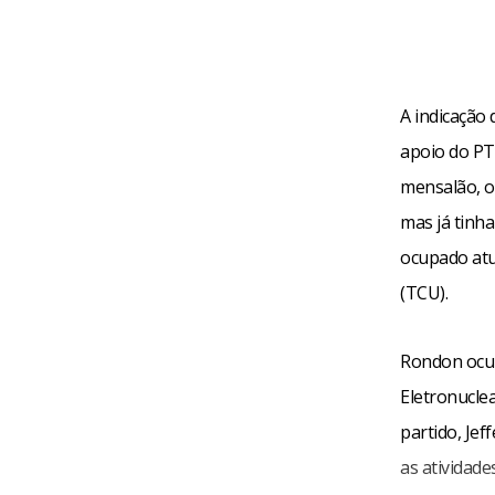
A indicação
apoio do PTB
mensalão, o
mas já tinh
ocupado atu
(TCU).
Rondon ocup
Eletronuclea
partido, Jef
as atividade