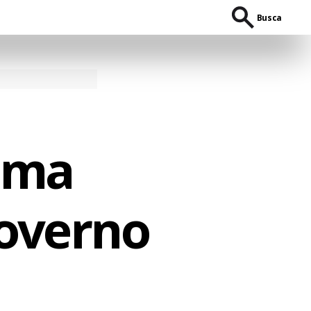
Busca
lma
governo