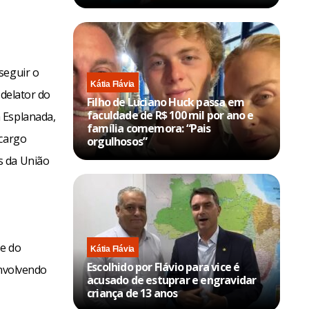
seguir o
Kátia Flávia
 delator do
Filho de Luciano Huck passa em
faculdade de R$ 100 mil por ano e
 Esplanada,
família comemora: “Pais
 cargo
orgulhosos”
s da União
te do
Kátia Flávia
Escolhido por Flávio para vice é
envolvendo
acusado de estuprar e engravidar
criança de 13 anos