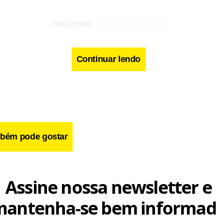
Continuar lendo
bém pode gostar
Assine nossa newsletter e
mantenha-se bem informad
o Ministério Público investigou e apontou tráfico de influência 