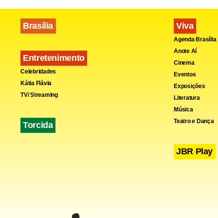
Brasília
Viva
Agenda Brasília
Anote Aí
Entretenimento
Cinema
Celebridades
Eventos
Kátia Flávia
Exposições
TV/ Streaming
Literatura
O Cremesp di
Música
atribuições 
Teatro e Dança
Torcida
JBR Play
O ministro 
São Paulo p
entregues a
“Caso os da