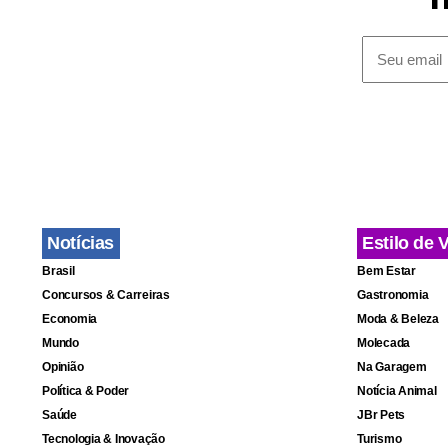
estrutura fí
hospital e a
Em nota, o 
Cumprimento
departament
de verifica
ditames étic
Notícias
Estilo de 
Brasil
Bem Estar
Concursos & Carreiras
Gastronomia
Economia
Moda & Beleza
Mundo
Molecada
Opinião
Na Garagem
Política & Poder
Notícia Animal
Saúde
JBr Pets
Tecnologia & Inovação
Turismo