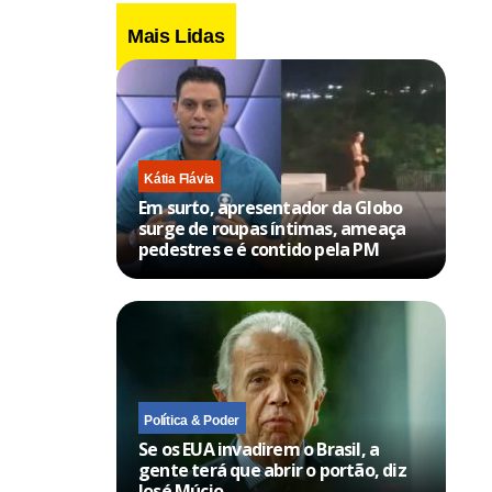
Mais Lidas
Kátia Flávia
Em surto, apresentador da Globo
surge de roupas íntimas, ameaça
pedestres e é contido pela PM
Política & Poder
Se os EUA invadirem o Brasil, a
gente terá que abrir o portão, diz
José Múcio