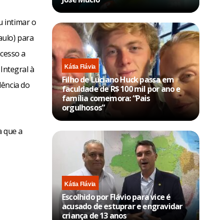
 intimar o
aulo) para
acesso a
Kátia Flávia
Integral à
Filho de Luciano Huck passa em
dência do
faculdade de R$ 100 mil por ano e
família comemora: “Pais
orgulhosos”
a que a
Kátia Flávia
Escolhido por Flávio para vice é
acusado de estuprar e engravidar
criança de 13 anos