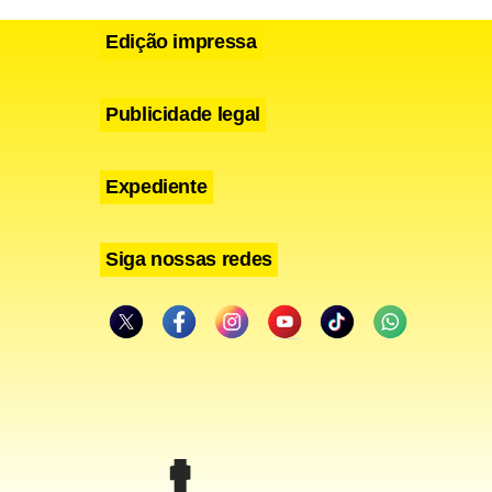
Edição impressa
Publicidade legal
Expediente
as
Siga nossas redes
município de
rios foram
s, desde