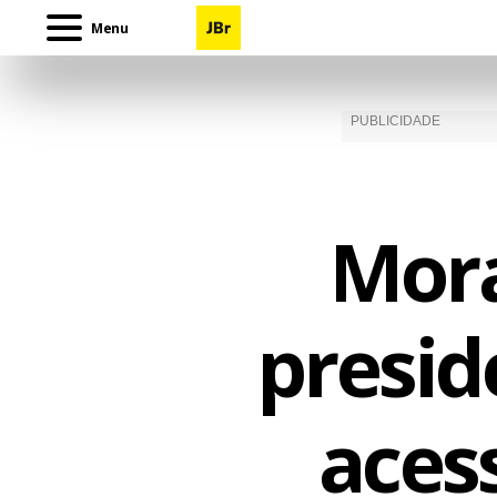
Menu
Mora
presid
aces