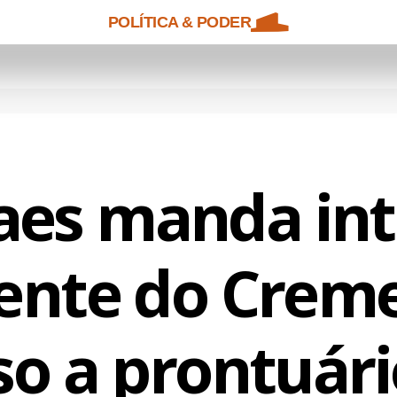
POLÍTICA & PODER
es manda in
ente do Crem
so a prontuári