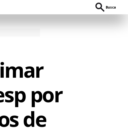
Busca
timar
esp por
os de