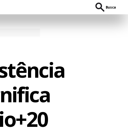
Busca
istência
nifica
io+20