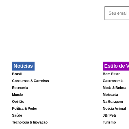
Notícias
Estilo de 
Brasil
Bem Estar
Concursos & Carreiras
Gastronomia
Economia
Moda & Beleza
Mundo
Molecada
Opinião
Na Garagem
Política & Poder
Notícia Animal
Saúde
JBr Pets
Tecnologia & Inovação
Turismo