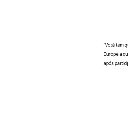
“Você tem q
Europeia que
após partici