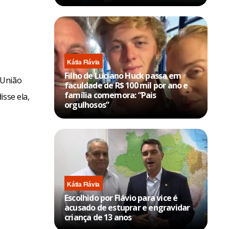
Kátia Flávia
Filho de Luciano Huck passa em
 União
faculdade de R$ 100 mil por ano e
família comemora: “Pais
isse ela,
orgulhosos”
Kátia Flávia
Escolhido por Flávio para vice é
acusado de estuprar e engravidar
criança de 13 anos