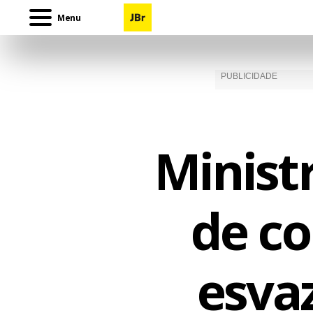
Menu
Ministr
de co
esva