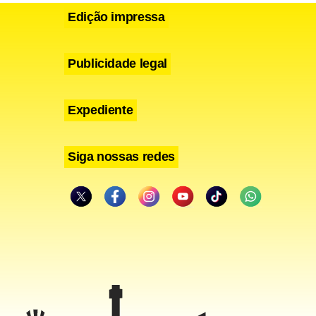
m mais de
Edição impressa
aíses têm
 próprios a
Publicidade legal
 coloca em
Expediente
Siga nossas redes
nde, e do
 (9) por
 da Rio+20.