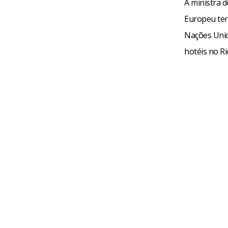
A ministra d
Europeu ter 
Nações Unid
hotéis no Ri