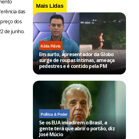
amento
Mais Lidas
ferência das
 preço dos
22 de junho.
Kátia Flávia
Em surto, apresentador da Globo
surge de roupas íntimas, ameaça
pedestres e é contido pela PM
Política & Poder
Se os EUA invadirem o Brasil, a
gente terá que abrir o portão, diz
José Múcio