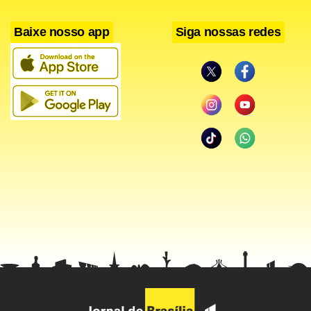
Ele também foi diretor de Operações da Companhia da
Baixe nosso app
Siga nossas redes
Sete Brasil, empresa constituída com diversos investidores,
entre eles a Petrobras e com recursos provenientes de
fundos de pensão. Em 2011, a Sete Brasil venceu licitação
da Petrobras para a operação de 21 sondas do pré-sal.
Barusco foi sucedido por Roberto Gonçalves.
Preso em 5 de fevereiro deste ano, Mário Góes decidiu
contar o que sabe sobre o esquema de propinas instalado
na estatal naquele período de mais de dez anos, em troca
de benefícios, como redução de pena. Mário Góes é
apontado pelos investigadores como operador de
propinas na Diretoria de Serviços da Petrobras.