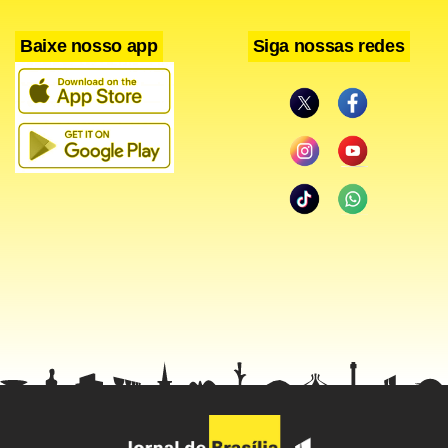
Baixe nosso app
Siga nossas redes
“Em relação à aquisição pela Petrobras do campo de
exploração em Benin, a pessoa que lhe indicou a conta
para pagamento foi Felipe Diniz; que Felipe Diniz era filho
de Fernando Diniz; que Felipe enfrentava dificuldades
econômicas; que a conta indicada para o pagamento
pertencia a Eduardo Cunha; que o interrogando só veio a
saber disso na Suíça, em virtude do processo de bloqueio
de contas que enfrentou; que reforça que somente soube
da titularidade da conta há cerca de 2 meses; que nunca
teve qualquer relação com Eduardo Cunha; que não sabe o
motivo pelo qual Felipe Diniz indicou a conta de Eduardo
Cunha para o recebimento de valores no exterior”, relatou.