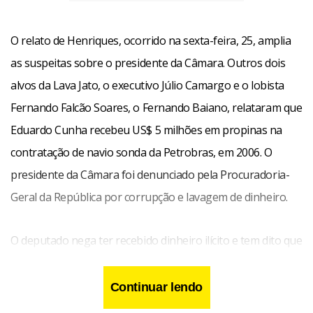
O relato de Henriques, ocorrido na sexta-feira, 25, amplia
as suspeitas sobre o presidente da Câmara. Outros dois
alvos da Lava Jato, o executivo Júlio Camargo e o lobista
Fernando Falcão Soares, o Fernando Baiano, relataram que
Eduardo Cunha recebeu US$ 5 milhões em propinas na
contratação de navio sonda da Petrobras, em 2006. O
presidente da Câmara foi denunciado pela Procuradoria-
Geral da República por corrupção e lavagem de dinheiro.
O deputado nega ter recebido dinheiro ilícito e tem dito que
“não é comentarista de delação”. O lobista do PMDB, preso
há uma semana, disse à PF que o repasse a Cunha foi um
Continuar lendo
pedido de Felipe Diniz, filho do ex-deputado Fernando Diniz