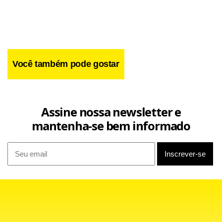
(PMDB-MG) – morto em 2009. João Henriques afirmou que
não sabia que o destinatário da suposta propina era o
presidente da Câmara.
Você também pode gostar
Assine nossa newsletter e
mantenha-se bem informado