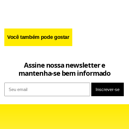
Carlinhos Cachoeiro. “Há um paralelo. Era uma atuação
com um bicheiro e agora a dele é com um doleiro e há
também a acusação a ambos de lobby, de trabalhar
defendendo os interesses”, disse.
Você também pode gostar
Assine nossa newsletter e
mantenha-se bem informado