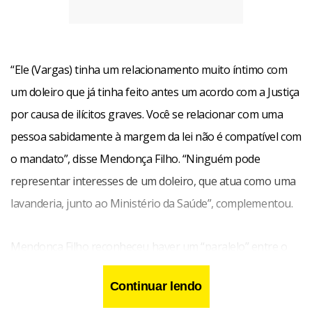
“Ele (Vargas) tinha um relacionamento muito íntimo com
um doleiro que já tinha feito antes um acordo com a Justiça
por causa de ilícitos graves. Você se relacionar com uma
pessoa sabidamente à margem da lei não é compatível com
o mandato”, disse Mendonça Filho. “Ninguém pode
representar interesses de um doleiro, que atua como uma
lavanderia, junto ao Ministério da Saúde”, complementou.
Mendonça Filho reconheceu haver um “paralelo” entre o
caso e o do senador Demóstenes Torres (ex-DEM),
Continuar lendo
cassado pelo Senado por suas ligações com o bicheiro