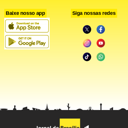
Baixe nosso app
Siga nossas redes
A investigação da PF sobre Vargas afirma que o deputado
teria auxiliado o doleiro em negociações do laboratório
Labogen com o Ministério da Saúde. Em uma das
mensagens trocadas entre os dois, divulgada pela revista
Veja, o doleiro afirma a Vargas que o negócio poderá lhes
trazer “independência financeira”. Yousseff alugou um
jatinho para uma viagem de férias de Vargas com sua
família de Londrina (PR) para João Pessoa (PB).
Facebook
WhatsApp
LinkedIn
Twitter
X
Telegram
Share