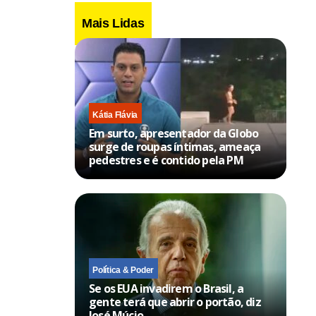
Mais Lidas
Kátia Flávia
Em surto, apresentador da Globo
surge de roupas íntimas, ameaça
pedestres e é contido pela PM
Política & Poder
Se os EUA invadirem o Brasil, a
gente terá que abrir o portão, diz
José Múcio