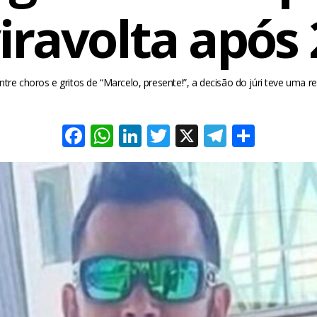
iravolta após
ntre choros e gritos de “Marcelo, presente!”, a decisão do júri teve uma rev
Facebook
WhatsApp
LinkedIn
Twitter
X
Telegra
Share