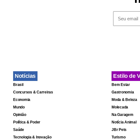
Leia 
Musk rea
Hamas li
Só 1 em 
Internado
agência
Notícias
Estilo de 
Brasil
Bem Estar
Concursos & Carreiras
Gastronomia
No julgament
Economia
Moda & Beleza
Mundo
Molecada
das primeir
Opinião
Na Garagem
oeste do Par
Política & Poder
Notícia Animal
Saúde
JBr Pets
Os dois filh
Tecnologia & Inovação
Turismo