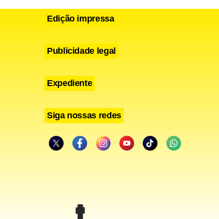
2 anos, não
Edição impressa
 do começo
Publicidade legal
Expediente
Siga nossas redes