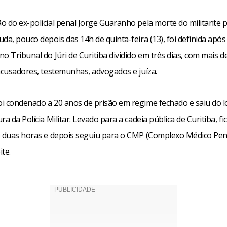
o do ex-policial penal Jorge Guaranho pela morte do militante p
da, pouco depois das 14h de quinta-feira (13), foi definida apó
o Tribunal do Júri de Curitiba dividido em três dias, com mais d
 acusadores, testemunhas, advogados e juíza.
i condenado a 20 anos de prisão em regime fechado e saiu do l
ra da Polícia Militar. Levado para a cadeia pública de Curitiba, fi
e duas horas e depois seguiu para o CMP (Complexo Médico Pen
te.