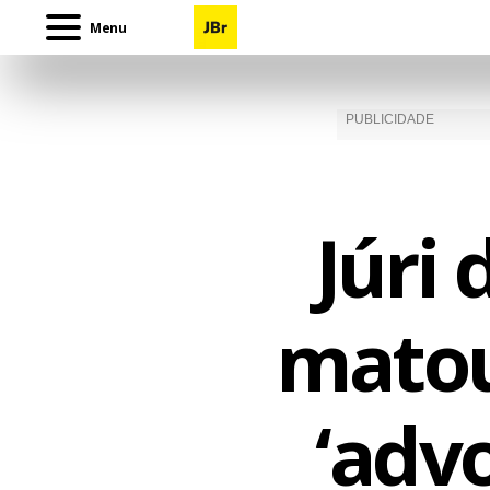
Menu
Júri 
matou
‘adv