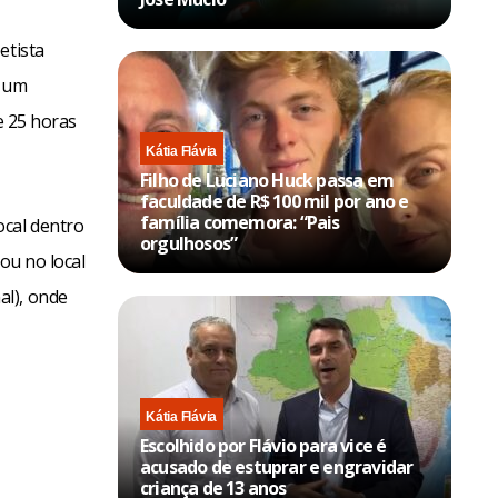
etista
s um
e 25 horas
Kátia Flávia
Filho de Luciano Huck passa em
faculdade de R$ 100 mil por ano e
família comemora: “Pais
ocal dentro
orgulhosos”
cou no local
al), onde
Kátia Flávia
Escolhido por Flávio para vice é
acusado de estuprar e engravidar
criança de 13 anos