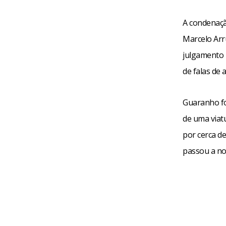
A condenaçã
Marcelo Arru
julgamento n
de falas de
Guaranho fo
de uma viatu
por cerca d
passou a noi