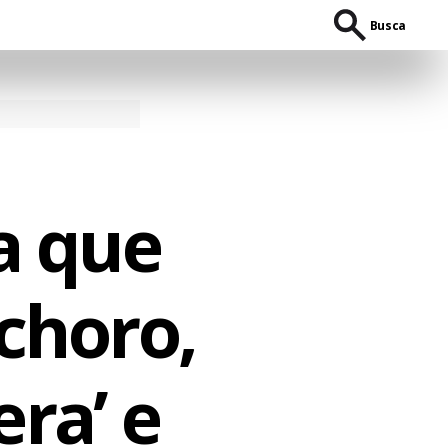
Busca
ta que
choro,
ra’ e