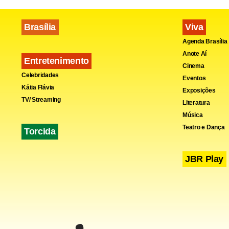
casamento d
Brasília
Viva
chegaram a 
Agenda Brasília
do júri e fi
Anote Aí
Entretenimento
Cinema
Celebridades
Eventos
Kátia Flávia
Exposições
TV/ Streaming
Literatura
Música
Teatro e Dança
Torcida
JBR Play