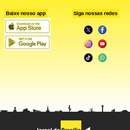
dezembro de 2006.
Baixe nosso app
Siga nossas redes
Do valor inicialmente estipulado de R$ 0,45 relativos aos
juros estipulado no final do ano passado, incidirá 15% de
imposto de renda. Já sobre o valor de R$ 0,0137, relativo à
correção até o próximo dia 30, a incidência da alíquota de
Imposto de Renda será de 22,5% – os descontos, no
entanto, não serão aplicadas aos acionistas imunes e
isentos.