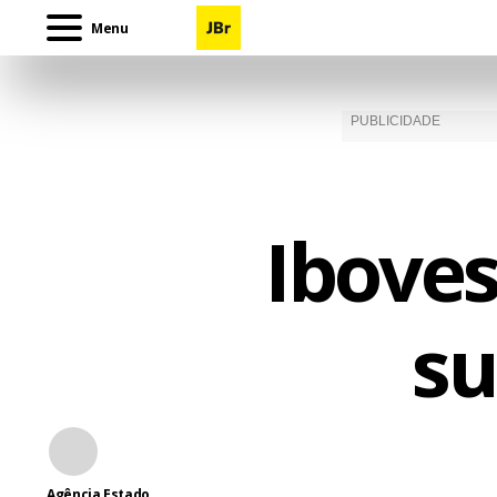
Menu
Ibove
su
Agência Estado