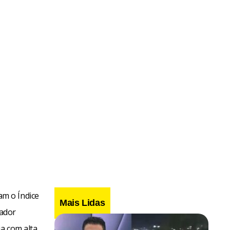
m o Índice
Mais Lidas
cador
a com alta