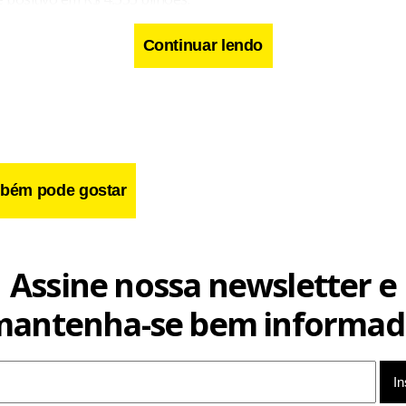
Continuar lendo
bém pode gostar
Assine nossa newsletter e
mantenha-se bem informad