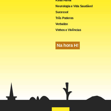
Kátia Flávia
Neurologia e Vida Saudável
Sucesso!
Três Poderes
Verbalize
Vinhos e Vivências
Na hora H!
cebook
WhatsApp
LinkedIn
Twitter
X
Telegram
Share