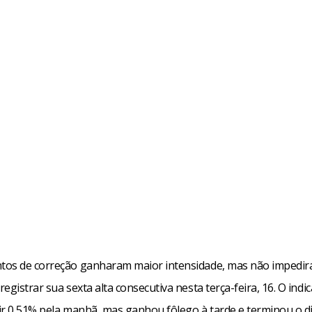
os de correção ganharam maior intensidade, mas não impedira
egistrar sua sexta alta consecutiva nesta terça-feira, 16. O indi
ir 0,51% pela manhã, mas ganhou fôlego à tarde e terminou o di