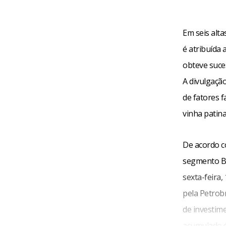
Em seis alt
é atribuída
obteve suce
A divulgaçã
de fatores 
vinha patin
De acordo c
segmento Bo
sexta-feira
pela Petrobr
de investim
acumulado é