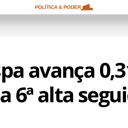
POLÍTICA & PODER
spa avança 0,
a 6ª alta segu