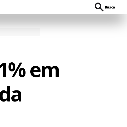
Busca
31% em
ida