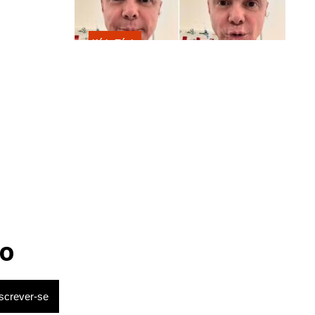
Kátia Flávia
Em tratamento contra câncer raro,
Netinho sofre queda no banheiro
após sessão de quimio
o