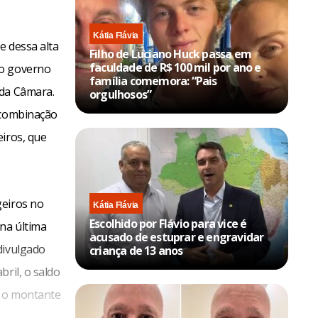
Kátia Flávia
e dessa alta
Filho de Luciano Huck passa em
faculdade de R$ 100 mil por ano e
 o governo
família comemora: “Pais
 da Câmara.
orgulhosos”
a combinação
eiros, que
geiros no
Kátia Flávia
Escolhido por Flávio para vice é
na última
acusado de estuprar e engravidar
divulgado
criança de 13 anos
ril, o saldo
, o montante