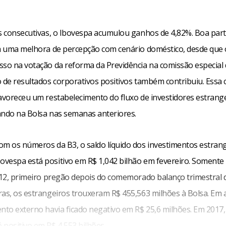
as consecutivas, o Ibovespa acumulou ganhos de 4,82%. Boa part
 a uma melhora de percepção com cenário doméstico, desde que
sso na votação da reforma da Previdência na comissão especial
o de resultados corporativos positivos também contribuiu. Ess
favoreceu um restabelecimento do fluxo de investidores estrang
ando na Bolsa nas semanas anteriores.
om os números da B3, o saldo líquido dos investimentos estran
vespa está positivo em R$ 1,042 bilhão em fevereiro. Somente 
, 12, primeiro pregão depois do comemorado balanço trimestral 
as, os estrangeiros trouxeram R$ 455,563 milhões à Bolsa. Em ab
ento externo havia ficado negativo em R$ 25,6 milhões. Em 2017
 positivo em R$ 4,553 bilhões.