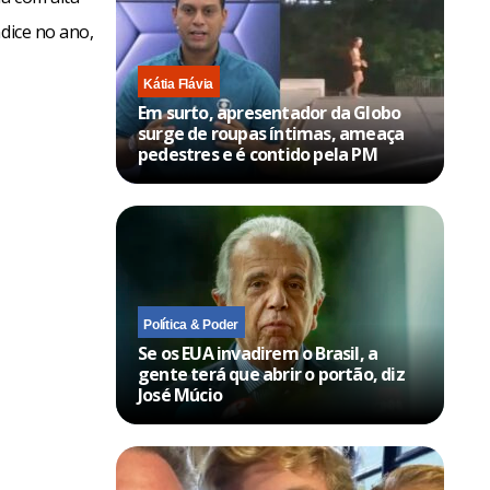
dice no ano,
Kátia Flávia
Em surto, apresentador da Globo
surge de roupas íntimas, ameaça
pedestres e é contido pela PM
Política & Poder
Se os EUA invadirem o Brasil, a
gente terá que abrir o portão, diz
José Múcio