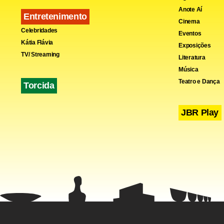
Anote Aí
Entretenimento
Cinema
Celebridades
Eventos
Kátia Flávia
Exposições
TV/ Streaming
Literatura
Música
Teatro e Dança
Torcida
JBR Play
Fa