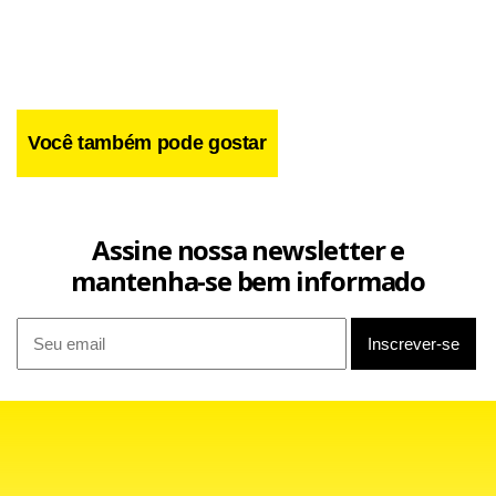
Você também pode gostar
Assine nossa newsletter e
mantenha-se bem informado
Facebook
WhatsApp
LinkedIn
Twitter
X
Telegram
Share