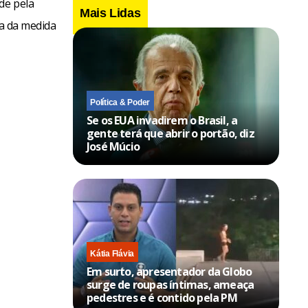
de pela
Mais Lidas
va da medida
Política & Poder
Se os EUA invadirem o Brasil, a
gente terá que abrir o portão, diz
José Múcio
Kátia Flávia
Em surto, apresentador da Globo
surge de roupas íntimas, ameaça
pedestres e é contido pela PM