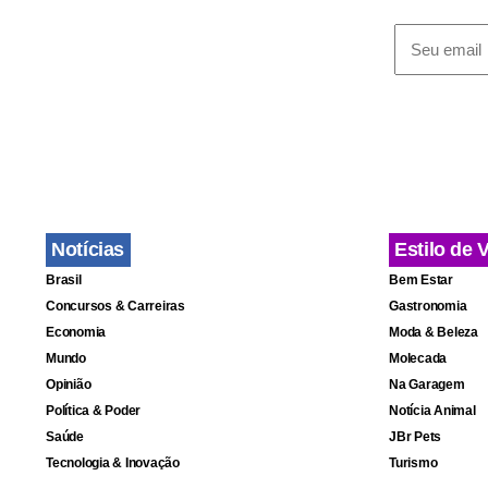
Depois, adm
Associação 
montadora a
de qualquer
para as emp
Consultoria
Notícias
Estilo de 
pela edição 
Brasil
Bem Estar
Congresso o
Concursos & Carreiras
Gastronomia
governo Lul
Economia
Moda & Beleza
Mundo
Molecada
Opinião
Na Garagem
O empresár
Política & Poder
Notícia Animal
nota que fo
Saúde
JBr Pets
jurídicos p
Tecnologia & Inovação
Turismo