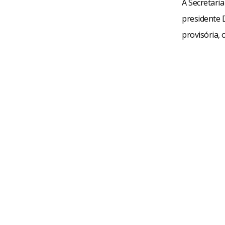
A Secretari
presidente D
provisória, 