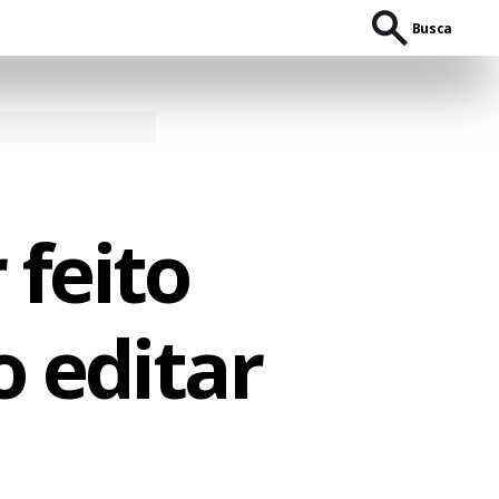
Busca
 feito
o editar