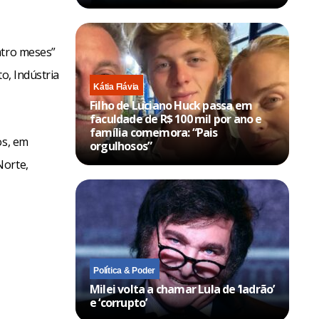
atro meses”
o, Indústria
Kátia Flávia
Filho de Luciano Huck passa em
faculdade de R$ 100 mil por ano e
família comemora: “Pais
os, em
orgulhosos”
Norte,
Política & Poder
Milei volta a chamar Lula de ‘ladrão’
e ‘corrupto’