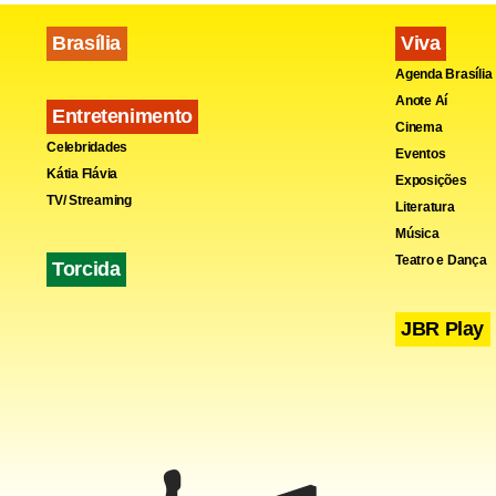
disse ter re
inferior ao
Brasília
Viva
Agenda Brasília
também pela
Anote Aí
empresa nes
Entretenimento
Cinema
Celebridades
Eventos
Kátia Flávia
Exposições
TV/ Streaming
Literatura
Música
Teatro e Dança
Torcida
JBR Play