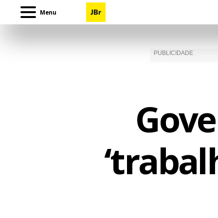
Menu
Gover
‘trabal