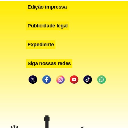
s muito
Edição impressa
atado
 dessa
Publicidade legal
Expediente
Siga nossas redes