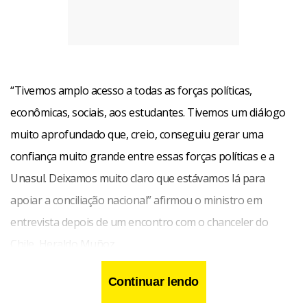
“Tivemos amplo acesso a todas as forças políticas,
econômicas, sociais, aos estudantes. Tivemos um diálogo
muito aprofundado que, creio, conseguiu gerar uma
confiança muito grande entre essas forças políticas e a
Unasul. Deixamos muito claro que estávamos lá para
apoiar a conciliação nacional” afirmou o ministro em
entrevista depois de um encontro com o chanceler do
Chile, Heraldo Muñoz.
Continuar lendo
A deputada venezuelana, hoje a principal voz da oposição