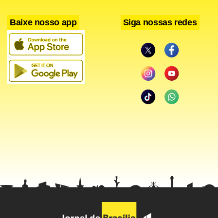
Baixe nosso app
Siga nossas redes
“A intenção foi precisamente ajudar o governo e o povo
venezuelano a encontrar um diálogo amplo e construtivo.
A Unasul não pode apenas ficar olhando a polarização em
um país irmão e não contribuir nas suas possibilidades”,
defendeu o chanceler chileno. Muñoz acredita que a
presença da organização está sendo útil e que sem a
participação da Unasul a aproximação para o diálogo seria