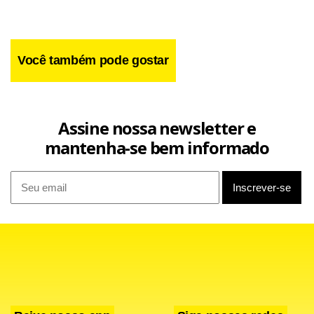
processo, comemorou a absolvição de seu cliente. “Sempre
confiamos na Justiça, e sabíamos que os depoimentos do
delator [Durval Barbosa] seriam todos desmascarados”,
Você também pode gostar
afirmou.
O ex-secretário de Governo José Humberto Pires, além de
Assine nossa newsletter e
Irio Depieri e Geovani Rosa Ribeiro, ex-coordenadores de
mantenha-se bem informado
Cidades, também foram considerados inocentes no caso.
Três parentes do ex-deputado distrital Benedito
Domingos, à época administrador regional de Taguatinga,
não tiveram o mesmo destino e acabaram condenados
pela Justiça.
O inquérito aberto para apurar o favorecimento de uma