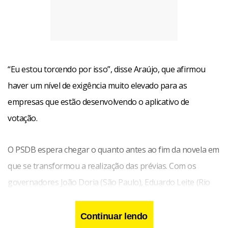
“Eu estou torcendo por isso”, disse Araújo, que afirmou
haver um nível de exigência muito elevado para as
empresas que estão desenvolvendo o aplicativo de
votação.
O PSDB espera chegar o quanto antes ao fim da novela em
que se transformou a realização das prévias. Com os
governadores João Doria (São Paulo), Eduardo Leite (Rio
Grande do Sul), e o ex-prefeito de Manaus Arthur Virgílio
na disputa pela indicação, o desgaste político com a
Continuar lendo