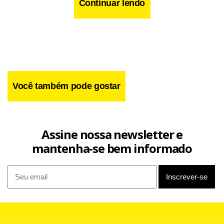
Continuar lendo
Você também pode gostar
A peça publicitária se baseia em pesquisas internas que
Assine nossa newsletter e
apontam dúvidas em setores expressivos da população
mantenha-se bem informado
quanto aos motivos e desdobramentos decorrentes de um
eventual impedimento de Dilma. A própria presidente tem
apontado em seus discursos a existência de um setor da
oposição que aposta no “quanto pior, melhor”.