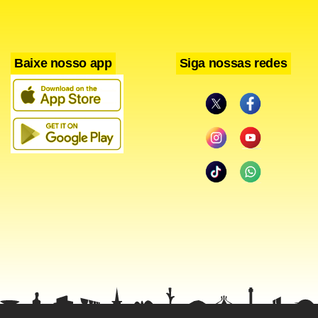
Baixe nosso app
Siga nossas redes
Costa e Barusco fizeram delação premiada e admitiram
envolvimento com o esquema de corrupção na Petrobras.
Duque e Cerveró negam. O juiz Moro aponta que
intermediaram o pagamento das propinas e se
encarregaram da lavagem de dinheiro o doleiro Alberto
Youssef, o empresário Júlio Camargo e os lobistas Mário