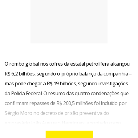
O rombo global nos cofres da estatal petrolífera alcançou
R$ 6,2 bilhões, segundo o próprio balanço da companhia –
mas pode chegar a R$ 19 bilhões, segundo investigações
da Polícia Federal. O resumo das quatro condenações que
confirmam repasses de R$ 200,5 milhões foi incluído por
Sérgio Moro no decreto de prisão preventiva do
empresário João Augusto Henriques, apontado como
lobista do PMDB na estatal petrolífera e acusador do