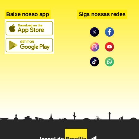
Baixe nosso app
Siga nossas redes
Conhecimento dos candidatos
O grau de conhecimento dos principais candidatos da
oposição cresceu, mas dentro da margem de erro.
Segundo a pesquisa, 42% dos entrevistados disseram
conhecer “muito bem” ou “um pouco” Aécio. No
levantamento de abril, o grau de conhecimento do tucano
era de 40%.
Eduardo Campos aparece na pesquisa de hoje com 25% de
conhecimento do eleitorado, quando há um mês era