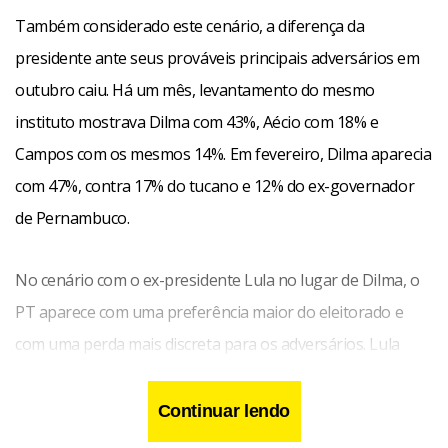
Também considerado este cenário, a diferença da
presidente ante seus prováveis principais adversários em
outubro caiu. Há um mês, levantamento do mesmo
instituto mostrava Dilma com 43%, Aécio com 18% e
Campos com os mesmos 14%. Em fevereiro, Dilma aparecia
com 47%, contra 17% do tucano e 12% do ex-governador
de Pernambuco.
No cenário com o ex-presidente Lula no lugar de Dilma, o
PT aparece com uma preferência maior do eleitorado e
com uma perda mais discreta para os adversários. Lula
aparece na pesquisa divulgada hoje com 52% das intenções
de voto, Aécio com 19% e Campos com 11%, 12% votariam
Continuar lendo
nulo ou em branco e 6% dos entrevistados não souberam