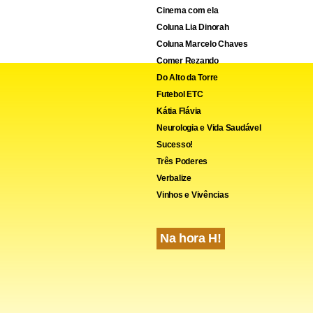
Cinema com ela
Coluna Lia Dinorah
Coluna Marcelo Chaves
Comer Rezando
Do Alto da Torre
Futebol ETC
cebook
WhatsApp
LinkedIn
Twitter
X
Telegram
Share
Kátia Flávia
Neurologia e Vida Saudável
Sucesso!
Três Poderes
Verbalize
Vinhos e Vivências
Na hora H!