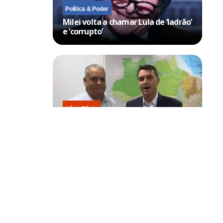
Política & Poder
Milei volta a chamar Lula de ‘ladrão’
e ‘corrupto’
Kátia Flávia
Escolhido por Flávio para vice é
acusado de estuprar e engravidar
criança de 13 anos
disposta a