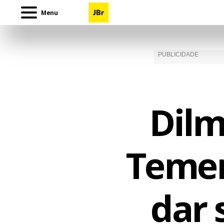
Menu
Dilm
Temer
dar 