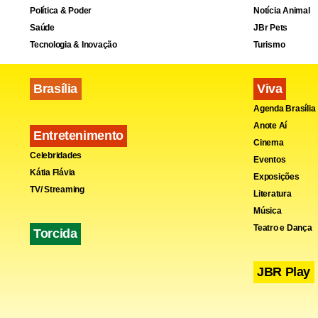
Política & Poder
Notícia Animal
Saúde
JBr Pets
Tecnologia & Inovação
Turismo
Brasília
Viva
Fa
Agenda Brasília
Anote Aí
Entretenimento
Cinema
Celebridades
Eventos
Kátia Flávia
Exposições
TV/ Streaming
Literatura
Música
Teatro e Dança
Torcida
JBR Play