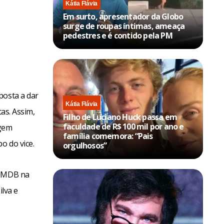
Kátia Flávia
Em surto, apresentador da Globo
surge de roupas íntimas, ameaça
pedestres e é contido pela PM
posta a dar
Kátia Flávia
as. Assim,
Filho de Luciano Huck passa em
faculdade de R$ 100 mil por ano e
igem
família comemora: “Pais
o do vice.
orgulhosos”
 PMDB na
ilva e