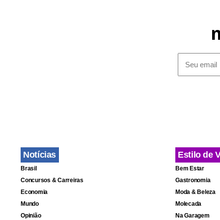
resolver o 
Os dois dev
Brasília na 
que o anúnc
feira, após 
Notícias
Estilo de 
Brasil
Bem Estar
Concursos & Carreiras
Gastronomia
Economia
Moda & Beleza
Mundo
Molecada
Opinião
Na Garagem