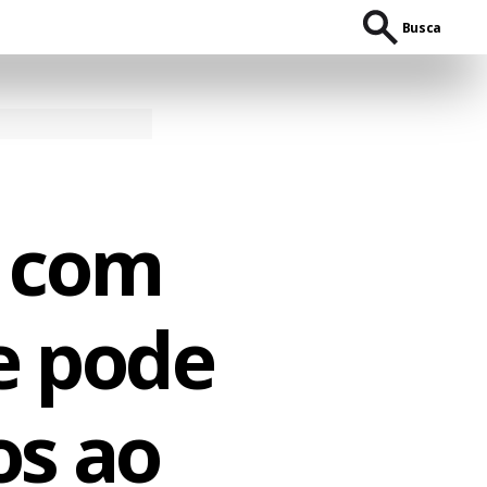
Busca
a com
e pode
os ao