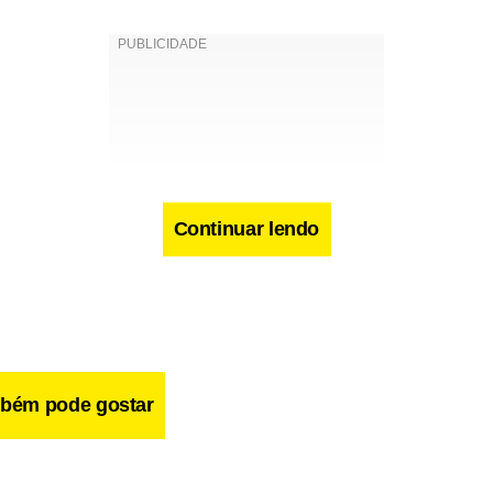
Continuar lendo
bém pode gostar
liares de Temer, ele saiu convencido de que a presidente está 