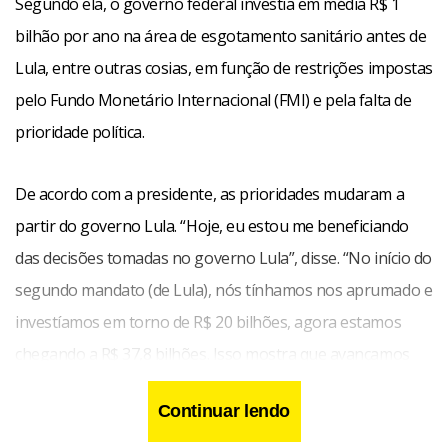
Segundo ela, o governo federal investia em média R$ 1
bilhão por ano na área de esgotamento sanitário antes de
Lula, entre outras cosias, em função de restrições impostas
pelo Fundo Monetário Internacional (FMI) e pela falta de
prioridade política.
De acordo com a presidente, as prioridades mudaram a
partir do governo Lula. “Hoje, eu estou me beneficiando
das decisões tomadas no governo Lula”, disse. “No início do
segundo mandato (de Lula), nós tínhamos nos aprumado e
investíamos em torno de R$ 20 bilhões, agora estamos
chegando a R$ 37,8 bilhões. Isso mostra que avançamos
bastante e mostra que temos de avançar muito mais,
Continuar lendo
justamente porque no passado se investiu pouco. Agora,