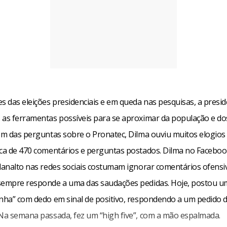
es das eleições presidenciais e em queda nas pesquisas, a presi
 as ferramentas possíveis para se aproximar da população e do
ém das perguntas sobre o Pronatec, Dilma ouviu muitos elogios e
rca de 470 comentários e perguntas postados. Dilma no Faceboo
Planalto nas redes sociais costumam ignorar comentários ofensi
sempre responde a uma das saudações pedidas. Hoje, postou u
inha” com dedo em sinal de positivo, respondendo a um pedido 
 Na semana passada, fez um “high five”, com a mão espalmada.