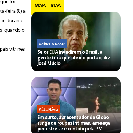
que foi
Mais Lidas
a-feira (8) a
line durante
as, quando o
 o
Política & Poder
ais vitrines
Se os EUA invadirem o Brasil, a
gente terá que abrir o portão, diz
José Múcio
Kátia Flávia
Em surto, apresentador da Globo
surge de roupas íntimas, ameaça
pedestres e é contido pela PM