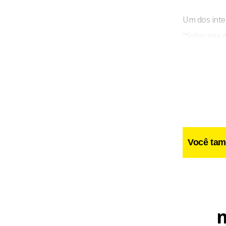
Um dos inte
“Soberana d
continuidad
escreveu: “
Campos, foi 
te elogiar? 
Você tam