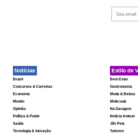
Em seguida,
Notícias
Estilo de 
melhor com 
Brasil
Bem Estar
quase lincha
Concursos & Carreiras
Gastronomia
iniciativa!
Economia
Moda & Beleza
enganosa”, 
Mundo
Molecada
Opinião
Na Garagem
se encontra?
Política & Poder
Notícia Animal
no ranking g
Saúde
JBr Pets
divulgam est
Tecnologia & Inovação
Turismo