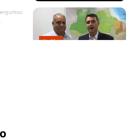
perguntou:
a
or sua vez,
á, Vagner
Kátia Flávia
Escolhido por Flávio para vice é
recebeu para
acusado de estuprar e engravidar
criança de 13 anos
o