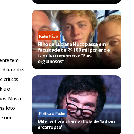
Kátia Flávia
Filho de Luciano Huck passa em
faculdade de R$ 100 mil por ano e
família comemora: “Pais
dente tem
orgulhosos”
s diferentes
 críticas
k e o
vos. Mas a
ma foto
Política & Poder
de um
Milei volta a chamar Lula de ‘ladrão’
e ‘corrupto’