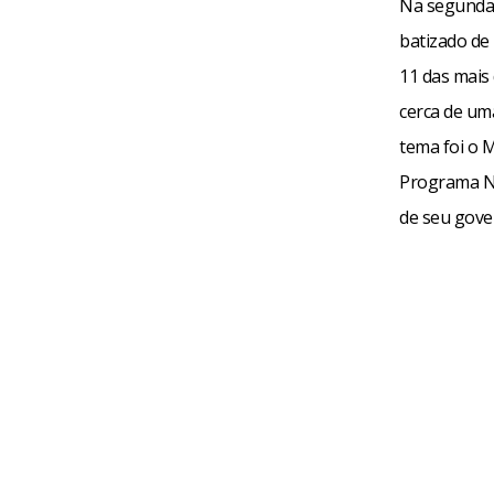
Na segunda 
batizado de 
11 das mais 
cerca de um
tema foi o M
Programa Na
de seu gove