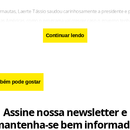
rnautas, Laerte Tássio saudou carinhosamente a presidente e 
as Américas, como o programa vai crescer caso o governo tenh
e nos próximos quatro anos?”. Na mesma linha, Solange Brito, p
Continuar lendo
Dilma rainha e Michele Obama princesinha.#mais quatro anos”. J
crítico: “Presidenta, bom dia! Quanto cada um aqui neste post 
E a Petrobras, hein? E os milhões de gastos nesta Copa?…”.
bém pode gostar
Assine nossa newsletter e
mantenha-se bem informad