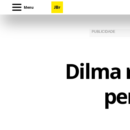
Menu
Dilma 
pe