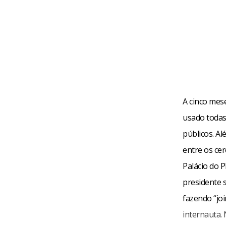
A cinco mes
usado todas
públicos. Al
entre os ce
Palácio do 
presidente 
fazendo “jo
internauta.