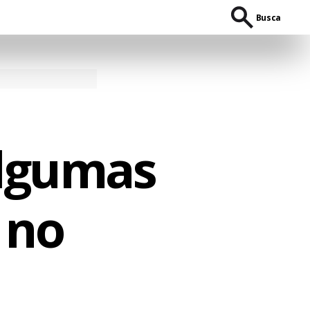
Busca
algumas
 no