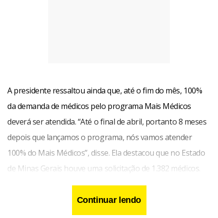
A presidente ressaltou ainda que, até o fim do mês, 100%
da demanda de médicos pelo programa Mais Médicos
deverá ser atendida. “Até o final de abril, portanto 8 meses
depois que lançamos o programa, nós vamos atender
100% do Mais Médicos”, disse. Ela destacou que no Estado
de Minas Gerais houve uma solicitação de 1.382 médicos.
“Esta demanda vem sendo atendida. Até o final do mês, os
1.382 médicos estarão aqui nos 548 municípios”, afirmou.
Continuar lendo