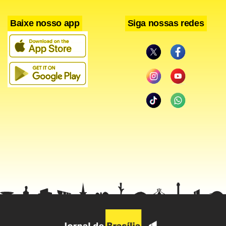
Baixe nosso app
Siga nossas redes
Selfies
Após participar de uma recepção oferecida pelo primeiro-
ministro da Suécia, na ONU, Dilma, em vez de retornar ao
hotel, decidiu parar para fazer compras. A escapada durou
cerca de 50 minutos. Ao chegar ao hotel, dois garotos de 12
e 13 anos pediram para tirar selfies com ela e foram
atendidos.
Dilma ainda se surpreendeu quando questionada no hotel