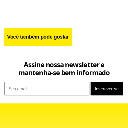
amplo da palavra”.
Dilma estava bem-humorada e riu de sua própria
brincadeira, sem dar mais explicações sobre sua frase
Você também pode gostar
enigmática.
Assine nossa newsletter e
mantenha-se bem informado