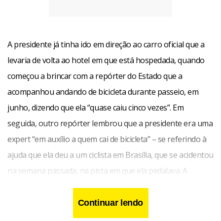
A presidente já tinha ido em direção ao carro oficial que a
levaria de volta ao hotel em que está hospedada, quando
começou a brincar com a repórter do Estado que a
acompanhou andando de bicicleta durante passeio, em
junho, dizendo que ela “quase caiu cinco vezes”. Em
seguida, outro repórter lembrou que a presidente era uma
expert “em auxílio a quem cai de bicicleta” – se referindo à
ajuda que ela deu a um ciclista em Brasília, que se acidentou
na semana passada, na pista em que ela pedalava. A
presidente então parou, sorriu e fez o comentário: “Todos
nós que podemos cair temos que ser solidários”. Em
Continuar lendo
seguida, fez uma pausa e completou dizendo: “no sentido