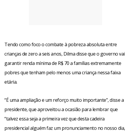
Tendo como foco o combate à pobreza absoluta entre
crianças de zero a seis anos, Dilma disse que o governo vai
“Para um país, é uma realidade duplamente amargada,
garantir renda mínima de R$ 70 a famílias extremamente
tendo gente ainda vivendo na miséria absoluta e esta
pobres que tenham pelo menos uma criança nessa faixa
pobreza se concentrar, com mais força, entre as crianças e
etária.
os jovens.”
“É uma ampliação e um reforço muito importante”, disse a
Apesar da gravidade do cenário, a presidente fez questão
presidente, que aproveitou a ocasião para lembrar que
de frisar que a vida das crianças pobres “tem melhorado
“talvez essa seja a primeira vez que desta cadeira
muito nos últimos anos no Brasil”, destacando que o índice
presidencial alguém faz um pronunciamento no nosso dia,