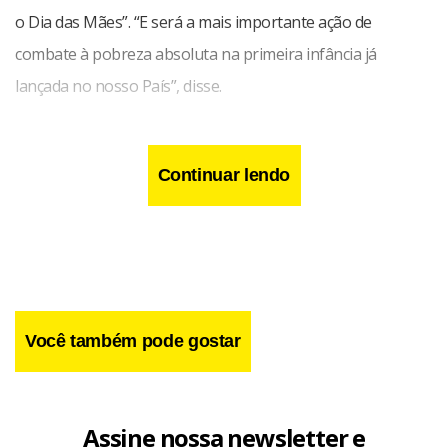
de mortalidade infantil caiu 47,5% no País e 58,6% no
o Dia das Mães”. “E será a mais importante ação de
Nordeste.
combate à pobreza absoluta na primeira infância já
lançada no nosso País”, disse.
Na tarde desta segunda-feira, Dilma participa de cerimônia,
no Palácio do Planalto, de lançamento da Agenda de
Atenção Básica à Primeira Infância e da assinatura de
Continuar lendo
termos de compromisso para construção de creches.
(Rafael Moraes Moura)
Facebook
WhatsApp
LinkedIn
Twitter
X
Telegram
Share
Você também pode gostar
Assine nossa newsletter e