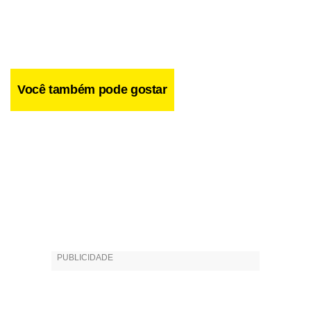
Você também pode gostar
Intitulada “Brasil Carinhoso”, a iniciativa prevê o aumento
do acesso de crianças muito pobres à creche e a ampliação
da cobertura de saúde, por meio do lançamento de um
programa de controle da anemia e de deficiência de