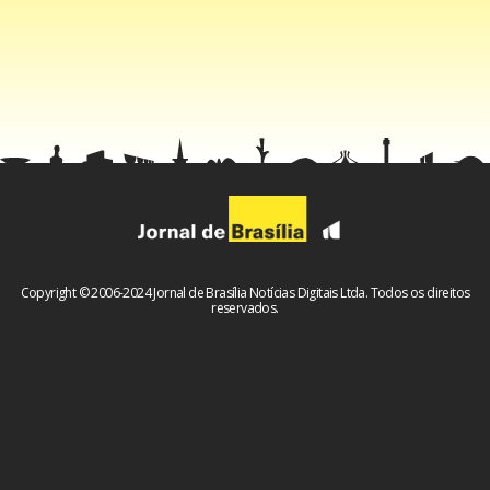
“A principal bandeira do meu governo é acabar com a
miséria absoluta no nosso País. Mas nem todos sabem
que, historicamente, a faixa de idade onde o Brasil tem
menos conseguido reduzir a pobreza é infelizmente a de
crianças de 0 a 6 anos”, disse Dilma, destacando que o
cenário é mais grave nas regiões Norte e Nordeste.
Números apresentados pela presidente indicam que 78%
Copyright © 2006-2024 Jornal de Brasília Notícias Digitais Ltda. Todos os direitos
das crianças brasileiras em situação de pobreza absoluta
reservados.
vivem nessas duas regiões. “O Brasil Carinhoso, mesmo
sendo uma ação nacional, vai olhar com a máxima atenção
para as crianças destas duas regiões mais pobres do País,
para o Norte e para o Nordeste”, disse.