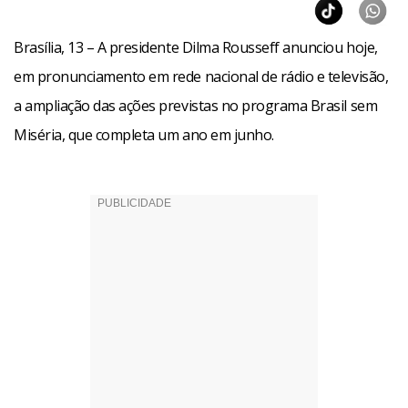
Números apresentados pela presidente indicam que 78%
Brasília, 13 – A presidente Dilma Rousseff anunciou hoje,
das crianças brasileiras em situação de pobreza absoluta
em pronunciamento em rede nacional de rádio e televisão,
vivem nessas duas regiões. “O Brasil Carinhoso, mesmo
a ampliação das ações previstas no programa Brasil sem
sendo uma ação nacional, vai olhar com a máxima atenção
Miséria, que completa um ano em junho.
para as crianças destas duas regiões mais pobres do País,
para o Norte e para o Nordeste”, disse.