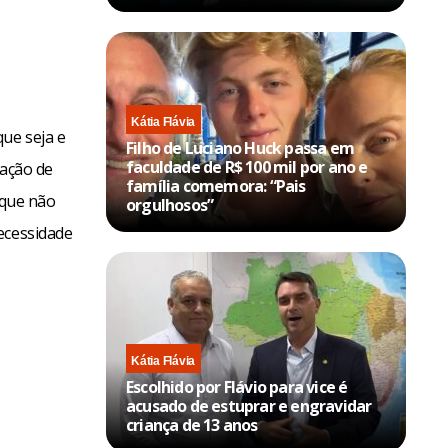
Kátia Flávia
ue seja e
Filho de Luciano Huck passa em
faculdade de R$ 100 mil por ano e
iação de
família comemora: “Pais
 que não
orgulhosos”
ecessidade
Kátia Flávia
Escolhido por Flávio para vice é
acusado de estuprar e engravidar
criança de 13 anos