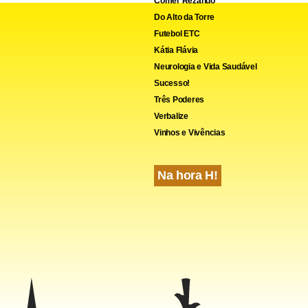
Comer Rezando
Do Alto da Torre
Futebol ETC
Kátia Flávia
Neurologia e Vida Saudável
Sucesso!
Três Poderes
Verbalize
Vinhos e Vivências
Na hora H!