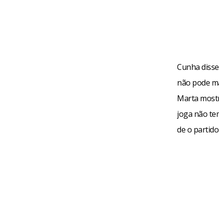
Cunha disse
não pode mai
Marta mostr
joga não te
de o partido