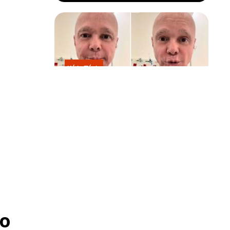
Kátia Flávia
Em tratamento contra câncer raro,
Netinho sofre queda no banheiro
após sessão de quimio
o