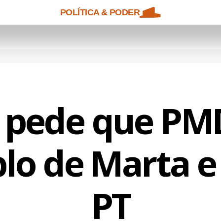
POLÍTICA & PODER
 pede que PMD
o de Marta e
PT