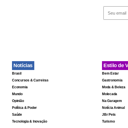
Notícias
Estilo de 
Brasil
Bem Estar
Concursos & Carreiras
Gastronomia
Economia
Moda & Beleza
Mundo
Molecada
Opinião
Na Garagem
Política & Poder
Notícia Animal
Saúde
JBr Pets
Tecnologia & Inovação
Turismo