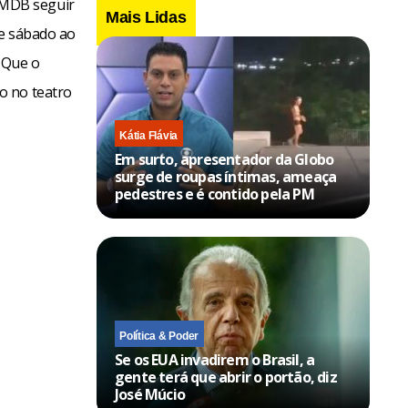
PMDB seguir
Mais Lidas
te sábado ao
. Que o
o no teatro
Kátia Flávia
Em surto, apresentador da Globo
surge de roupas íntimas, ameaça
pedestres e é contido pela PM
Política & Poder
Se os EUA invadirem o Brasil, a
gente terá que abrir o portão, diz
José Múcio