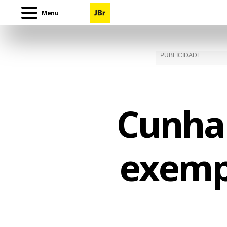
Menu
Cunha
exempl