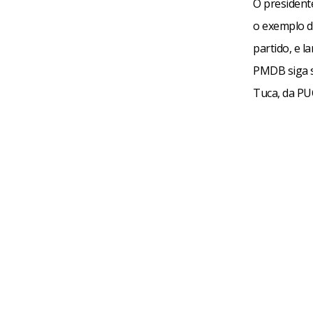
O presiden
o exemplo d
partido, e l
PMDB siga s
Tuca, da PU