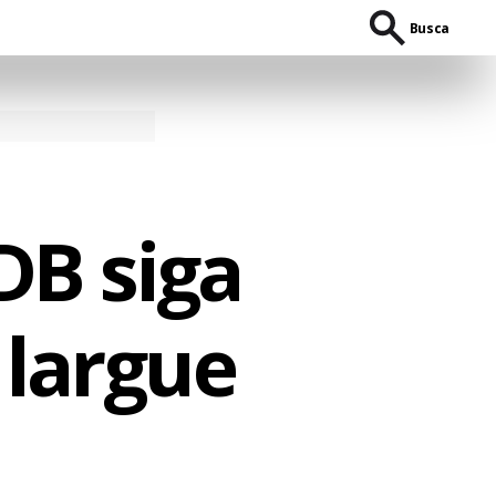
Busca
B siga
 largue