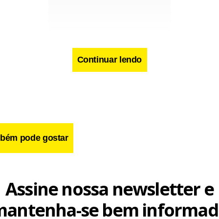
Continuar lendo
cebook
WhatsApp
LinkedIn
Twitter
X
Telegram
Share
bém pode gostar
Assine nossa newsletter e
mantenha-se bem informad