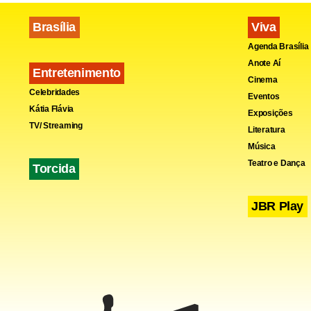
Brasília
Viva
Agenda Brasília
Anote Aí
Entretenimento
Cinema
Celebridades
Eventos
Kátia Flávia
Exposições
TV/ Streaming
Literatura
Música
Teatro e Dança
Torcida
JBR Play