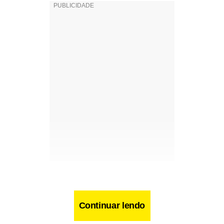
“Eu não posso aceitar que um partido que está com a sua
ex-cúpula, com José Dirceu, o ex-capitão do time de Lula
Continuar lendo
recolhido na Papuda. O tesoureiro do partido (Delúbio