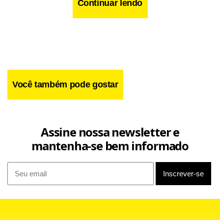
Continuar lendo
Você também pode gostar
Assine nossa newsletter e
mantenha-se bem informado
Os danos parecem ter se resumido a árvores caídas, linhas
elétricas interrompidas, janelas quebradas e alguns
destelhamentos de casas. A queda de galhos matou dois
flamingos no zoológico de Bermudas. "Fomos poupados