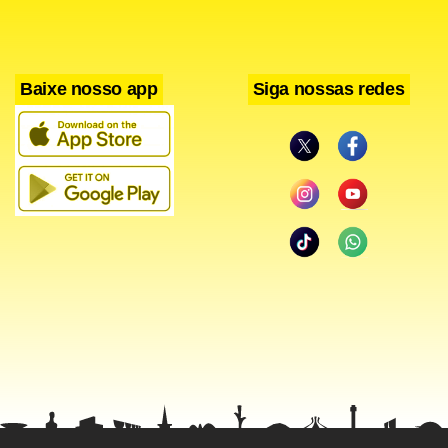
da ira completa dessa tempestade", declarou o premiê
interino Ewart Brown.
Baixe nosso app
Siga nossas redes
Em 2003, o furacão Fabian, a mais forte tempestade a
atingir Bermudas em 50 anos, matou quatro pessoas e
causou prejuízos de US$ 500 milhões. O Florence estava
cerca de 1.150 quilômetros a sudoeste de Cabo Race, na
província de Newfoundland, ao meio-dia (horário de
Brasília), e os habitantes do leste do Canadá foram
aconselhados a tomarem cuidado com a tempestade, que
seguia para nordeste a 37 quilômetros por hora, informou
o Centro Nacional de Furacões dos EUA.
O furacão tinha ventos de 120km/h. A tempestade tropical